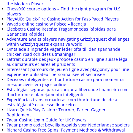
the Modern Player
Chess960 course options – Find the right program for U.S.
players
PlayAUD: Quick‑Fire Casino Action for Fast‑Paced Players
Vavada online casino w Polsce – licencja
Cleobetra Casino Reseña: Tragamonedas Rápidas para
Ganancias Rápidas
Adventure awaits players navigating Grizzlysquest challenges
within Grizzlysquests expansive world
Omtalade slingrande vägar leder ofta till den spännande
chicken road och dess utmaningar
Lattrait durable des jeux propose casino en ligne suisse légal
aux amateurs éclairés et prudents
Intéressant parcours de jeu en ligne avec playjonny pour une
expérience utilisateur personnalisée et sécurisée
Decisões inteligentes e thor fortune casino para momentos
inesquecíveis em jogos online
Estratégias seguras para alcançar a liberdade financeira com
thorfortune e planejamento inteligente
Experiências transformadoras com thorfortune desde a
estratégia até o sucesso financeiro
Lizaro Quick‑Play Casino : Tourner, Parier, Gagner
Rapidement
7gear Casino Login Guide for UK Players
7gear promo code: beveiligingsgids voor Nederlandse spelers
Richard Casino Free Spins: Payment Methods & Withdrawal