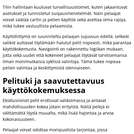
Tilin hallintaan kuuluvat turvallisuustoimet, kuten jakaantuvat
asetukset ja tunnistetut suojausmenetelmät. Näin pelaajat
voivat säätää cartin ja pelien käyttöä sekä asettaa omia rajoja,
mikä tukee vastuullista pelaamista.
Käyttöliittymä on suunniteltu pelaajan sujuvuus edellä; selkeät
valikot auttavat löytämään halutut pelit nopeasti, mikä parantaa
käyttökokemusta. Navigointi on rakennettu logiikan mukaan,
jotta sekä uudet että kokeneet pelaajat löytävät tarvitsemansa
ilman monimutkaisia syklisiä valintoja. Tämä tukee nopeaa
pelien valintaa ja keskittymistä olennaiseen.
Pelituki ja saavutettavuus
käyttökokemuksessa
Eksklusiiviset pelit erottuvat valikoimassa ja antavat
mahdollisuuden kokea jotain erityistä. Näitä pelejä ei
välttämättä löydä muualta, mikä lisää hajontaa ja arvoa
kokonaisuuteen.
Pelaajat voivat odottaa monipuolista tarjontaa, jossa