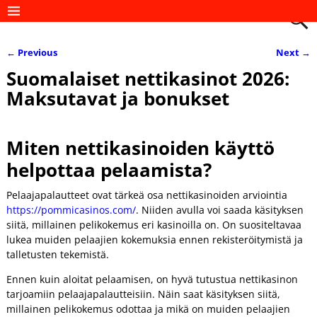
←
Previous
Next
→
Post navigation
Suomalaiset nettikasinot 2026:
Maksutavat ja bonukset
Miten nettikasinoiden käyttö
helpottaa pelaamista?
Pelaajapalautteet ovat tärkeä osa nettikasinoiden arviointia
https://pommicasinos.com/
. Niiden avulla voi saada käsityksen
siitä, millainen pelikokemus eri kasinoilla on. On suositeltavaa
lukea muiden pelaajien kokemuksia ennen rekisteröitymistä ja
talletusten tekemistä.
Ennen kuin aloitat pelaamisen, on hyvä tutustua nettikasinon
tarjoamiin pelaajapalautteisiin. Näin saat käsityksen siitä,
millainen pelikokemus odottaa ja mikä on muiden pelaajien