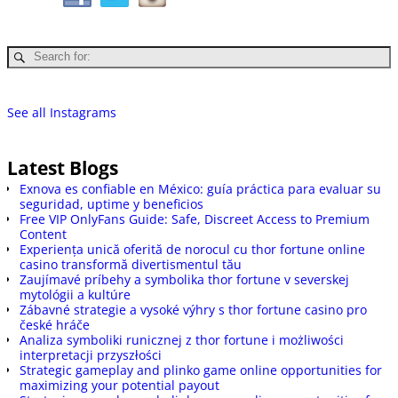
See all Instagrams
Latest Blogs
Exnova es confiable en México: guía práctica para evaluar su
seguridad, uptime y beneficios
Free VIP OnlyFans Guide: Safe, Discreet Access to Premium
Content
Experiența unică oferită de norocul cu thor fortune online
casino transformă divertismentul tău
Zaujímavé príbehy a symbolika thor fortune v severskej
mytológii a kultúre
Zábavné strategie a vysoké výhry s thor fortune casino pro
české hráče
Analiza symboliki runicznej z thor fortune i możliwości
interpretacji przyszłości
Strategic gameplay and plinko game online opportunities for
maximizing your potential payout