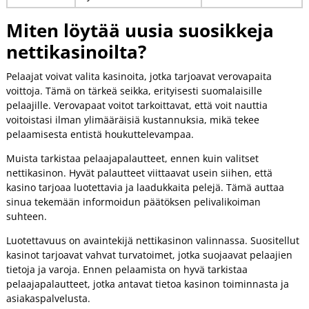
Miten löytää uusia suosikkeja
nettikasinoilta?
Pelaajat voivat valita kasinoita, jotka tarjoavat verovapaita
voittoja. Tämä on tärkeä seikka, erityisesti suomalaisille
pelaajille. Verovapaat voitot tarkoittavat, että voit nauttia
voitoistasi ilman ylimääräisiä kustannuksia, mikä tekee
pelaamisesta entistä houkuttelevampaa.
Muista tarkistaa pelaajapalautteet, ennen kuin valitset
nettikasinon. Hyvät palautteet viittaavat usein siihen, että
kasino tarjoaa luotettavia ja laadukkaita pelejä. Tämä auttaa
sinua tekemään informoidun päätöksen pelivalikoiman
suhteen.
Luotettavuus on avaintekijä nettikasinon valinnassa. Suositellut
kasinot tarjoavat vahvat turvatoimet, jotka suojaavat pelaajien
tietoja ja varoja. Ennen pelaamista on hyvä tarkistaa
pelaajapalautteet, jotka antavat tietoa kasinon toiminnasta ja
asiakaspalvelusta.