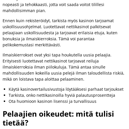
nopeasti ja tehokkaasti, jotta voit saada voitot tilillesi
mahdollisimman pian.
Ennen kuin rekisteröidyt, tarkista myös kasinon tarjoamat
uskollisuusohjelmat. Luotettavat nettikasinot palkitsevat
pelaajiaan uskollisuudesta ja tarjoavat erilaisia etuja, kuten
bonuksia ja ilmaiskierroksia. Tämä voi parantaa
pelikokemustasi merkittävästi.
Ilmaiskierrokset ovat yksi tapa houkutella uusia pelaajia.
Erityisesti luotettavat nettikasinot tarjoavat reiluja
ilmaiskierroksia ilman piilokuluja. Tämä antaa sinulle
mahdollisuuden kokeilla uusia pelejä ilman taloudellista riskiä,
mikä on loistava tapa aloittaa pelaaminen.
Käytä kasinovertailusivustoja löytääksesi parhaat tarjoukset
Tarkista, onko nettikasinoilla hyviä palautusprosentteja
Ota huomioon kasinon lisenssi ja turvallisuus
Pelaajien oikeudet: mitä tulisi
tietää?