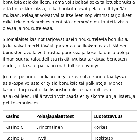
bonuksia asiakkailleen. Tämä voi sisältää sekä talletusbonuksia
että ilmaiskierroksia, jotka houkuttelevat pelaajia liittymään
mukaan. Pelaajat voivat valita itselleen sopivimmat tarjoukset,
mikä tekee pelaamisesta entistä enemmän mukautettavissa
olevaa ja houkuttelevaa.
Suomalaiset kasinot tarjoavat usein houkuttelevia bonuksia,
jotka voivat merkittävästi parantaa pelikokemustasi. Näiden
bonusten avulla voit nostaa panoksia ja kokeilla uusia pelejä
ilman suurta taloudellista riskiä. Muista tarkistaa bonusten
ehdot, jotta saat parhaan mahdollisen hyödyn.
Jos olet pelannut pitkään tietyllä kasinolla, kannattaa kysyä
asiakaspalvelusta erityisiä bonuksia tai palkintoja. Monet
kasinot tarjoavat uskollisuusbonuksia säännöllisesti
asiakkailleen. Tällä tavoin voit saada erityiskohtelun ja lisäetuja
pelikokemukseesi.
Kasino
Pelaajapalautteet
Luotettavuus
Kasino C
Erinomainen
Korkea
Kasino D
Hyvä
Keskitaso