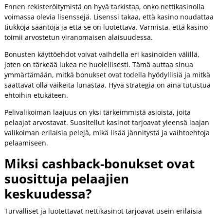
Ennen rekisteröitymistä on hyvä tarkistaa, onko nettikasinolla
voimassa olevia lisenssejä. Lisenssi takaa, että kasino noudattaa
tiukkoja sääntöjä ja että se on luotettava. Varmista, että kasino
toimii arvostetun viranomaisen alaisuudessa.
Bonusten käyttöehdot voivat vaihdella eri kasinoiden välillä,
joten on tärkeää lukea ne huolellisesti. Tämä auttaa sinua
ymmärtämään, mitkä bonukset ovat todella hyödyllisiä ja mitkä
saattavat olla vaikeita lunastaa. Hyvä strategia on aina tutustua
ehtoihin etukäteen.
Pelivalikoiman laajuus on yksi tärkeimmistä asioista, joita
pelaajat arvostavat. Suositellut kasinot tarjoavat yleensä laajan
valikoiman erilaisia pelejä, mikä lisää jännitystä ja vaihtoehtoja
pelaamiseen.
Miksi cashback-bonukset ovat
suosittuja pelaajien
keskuudessa?
Turvalliset ja luotettavat nettikasinot tarjoavat usein erilaisia