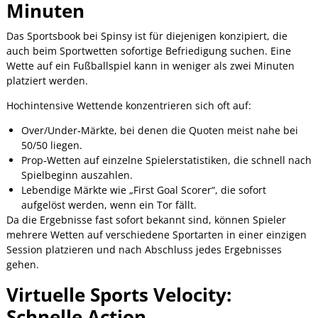
Minuten
Das Sportsbook bei Spinsy ist für diejenigen konzipiert, die
auch beim Sportwetten sofortige Befriedigung suchen. Eine
Wette auf ein Fußballspiel kann in weniger als zwei Minuten
platziert werden.
Hochintensive Wettende konzentrieren sich oft auf:
Over/Under‑Märkte, bei denen die Quoten meist nahe bei
50/50 liegen.
Prop‑Wetten auf einzelne Spielerstatistiken, die schnell nach
Spielbeginn auszahlen.
Lebendige Märkte wie „First Goal Scorer“, die sofort
aufgelöst werden, wenn ein Tor fällt.
Da die Ergebnisse fast sofort bekannt sind, können Spieler
mehrere Wetten auf verschiedene Sportarten in einer einzigen
Session platzieren und nach Abschluss jedes Ergebnisses
gehen.
Virtuelle Sports Velocity:
Schnelle Action