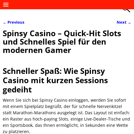
←
Previous
Next
→
Post navigation
Spinsy Casino – Quick‑Hit Slots
und Schnelles Spiel für den
modernen Gamer
Schneller Spaß: Wie Spinsy
Casino mit kurzen Sessions
gedeiht
Wenn Sie sich bei Spinsy Casino einloggen, werden Sie sofort
mit einem Spielplatz begrüßt, der für schnelle Nervenkitzel
statt Marathon-Marathons ausgelegt ist. Das Layout ist einfach:
ein Raster aus hoch‑paying Slots, einige Live-Dealer-Tische und
ein Sportsbook, das Ihnen ermöglicht, in Sekunden eine Wette
zu platzieren.