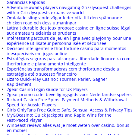
Ganancias Rápidas
Adventure awaits players navigating Grizzlysquest challenges
within Grizzlysquests expansive world
Omtalade slingrande vägar leder ofta till den spännande
chicken road och dess utmaningar
Lattrait durable des jeux propose casino en ligne suisse légal
aux amateurs éclairés et prudents
Intéressant parcours de jeu en ligne avec playjonny pour une
expérience utilisateur personnalisée et sécurisée
Decisões inteligentes e thor fortune casino para momentos
inesquecíveis em jogos online
Estratégias seguras para alcançar a liberdade financeira com
thorfortune e planejamento inteligente
Experiências transformadoras com thorfortune desde a
estratégia até o sucesso financeiro
Lizaro Quick‑Play Casino : Tourner, Parier, Gagner
Rapidement
7gear Casino Login Guide for UK Players
7gear promo code: beveiligingsgids voor Nederlandse spelers
Richard Casino Free Spins: Payment Methods & Withdrawal
Speed for Aussie Players
Girls OnlyFans Free Guide: Safe, Sensual Access & Privacy Tips
MyGOcasino: Quick Jackpots and Rapid Wins for the
Fast‑Paced Player
Winbeast review: alles wat je moet weten over casino, bonus
en mobiel