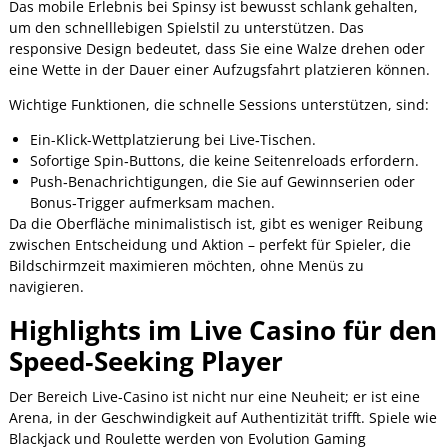
Das mobile Erlebnis bei Spinsy ist bewusst schlank gehalten,
um den schnelllebigen Spielstil zu unterstützen. Das
responsive Design bedeutet, dass Sie eine Walze drehen oder
eine Wette in der Dauer einer Aufzugsfahrt platzieren können.
Wichtige Funktionen, die schnelle Sessions unterstützen, sind:
Ein-Klick-Wettplatzierung bei Live‑Tischen.
Sofortige Spin‑Buttons, die keine Seitenreloads erfordern.
Push‑Benachrichtigungen, die Sie auf Gewinnserien oder
Bonus‑Trigger aufmerksam machen.
Da die Oberfläche minimalistisch ist, gibt es weniger Reibung
zwischen Entscheidung und Aktion – perfekt für Spieler, die
Bildschirmzeit maximieren möchten, ohne Menüs zu
navigieren.
Highlights im Live Casino für den
Speed‑Seeking Player
Der Bereich Live‑Casino ist nicht nur eine Neuheit; er ist eine
Arena, in der Geschwindigkeit auf Authentizität trifft. Spiele wie
Blackjack und Roulette werden von Evolution Gaming