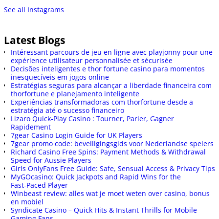
See all Instagrams
Latest Blogs
Intéressant parcours de jeu en ligne avec playjonny pour une
expérience utilisateur personnalisée et sécurisée
Decisões inteligentes e thor fortune casino para momentos
inesquecíveis em jogos online
Estratégias seguras para alcançar a liberdade financeira com
thorfortune e planejamento inteligente
Experiências transformadoras com thorfortune desde a
estratégia até o sucesso financeiro
Lizaro Quick‑Play Casino : Tourner, Parier, Gagner
Rapidement
7gear Casino Login Guide for UK Players
7gear promo code: beveiligingsgids voor Nederlandse spelers
Richard Casino Free Spins: Payment Methods & Withdrawal
Speed for Aussie Players
Girls OnlyFans Free Guide: Safe, Sensual Access & Privacy Tips
MyGOcasino: Quick Jackpots and Rapid Wins for the
Fast‑Paced Player
Winbeast review: alles wat je moet weten over casino, bonus
en mobiel
Syndicate Casino – Quick Hits & Instant Thrills for Mobile
Gaming Fans