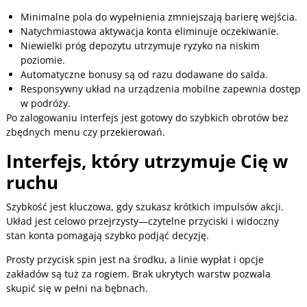
Minimalne pola do wypełnienia zmniejszają barierę wejścia.
Natychmiastowa aktywacja konta eliminuje oczekiwanie.
Niewielki próg depozytu utrzymuje ryzyko na niskim
poziomie.
Automatyczne bonusy są od razu dodawane do salda.
Responsywny układ na urządzenia mobilne zapewnia dostęp
w podróży.
Po zalogowaniu interfejs jest gotowy do szybkich obrotów bez
zbędnych menu czy przekierowań.
Interfejs, który utrzymuje Cię w
ruchu
Szybkość jest kluczowa, gdy szukasz krótkich impulsów akcji.
Układ jest celowo przejrzysty—czytelne przyciski i widoczny
stan konta pomagają szybko podjąć decyzję.
Prosty przycisk spin jest na środku, a linie wypłat i opcje
zakładów są tuż za rogiem. Brak ukrytych warstw pozwala
skupić się w pełni na bębnach.