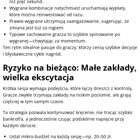
niż pięć sekund.
Wygrane kombinacje natychmiast uruchamiają wypłaty,
które można reinwestować od razu.
Prawie‑wygrane utrzymują zaangażowanie, sugerując, że
zmiana jest tuż za rogiem.
Typowe zachowanie gracza to szybkie spinowanie po
wygranej—chwytając za momentum.
Ten rytm idealnie pasuje do graczy, którzy cenią szybkie decyzje
i błyskawiczne cykle nagród.
Ryzyko na bieżąco: Małe zakłady,
wielka ekscytacja
Krótka sesja wymaga podejścia, które łączy dreszcz z kontrolą.
Gracze zwykle trzymają zakłady na niskim poziomie, ale grają
częściej w tym samym czasie.
Ta strategia pozwala kontynuować kręcenie, nie tracąc szybko
bankroll’a, a jednocześnie czując podskórne napięcie przy
każdym obrocie.
Ustal mikro‑budżet na każdą sesję—np. 20–50 zł.