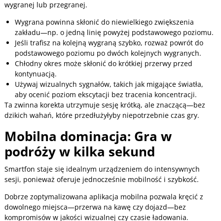
wygranej lub przegranej.
Wygrana powinna skłonić do niewielkiego zwiększenia
zakładu—np. o jedną linię powyżej podstawowego poziomu.
Jeśli trafisz na kolejną wygraną szybko, rozważ powrót do
podstawowego poziomu po dwóch kolejnych wygranych.
Chłodny okres może skłonić do krótkiej przerwy przed
kontynuacją.
Używaj wizualnych sygnałów, takich jak migające światła,
aby ocenić poziom ekscytacji bez tracenia koncentracji.
Ta zwinna korekta utrzymuje sesję krótką, ale znaczącą—bez
dzikich wahań, które przedłużyłyby niepotrzebnie czas gry.
Mobilna dominacja: Gra w
podróży w kilka sekund
Smartfon staje się idealnym urządzeniem do intensywnych
sesji, ponieważ oferuje jednocześnie mobilność i szybkość.
Dobrze zoptymalizowana aplikacja mobilna pozwala kręcić z
dowolnego miejsca—przerwa na kawę czy dojazd—bez
kompromisów w jakości wizualnej czy czasie ładowania.