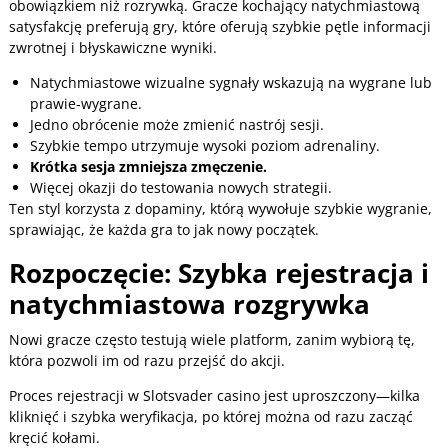
obowiązkiem niż rozrywką. Gracze kochający natychmiastową
satysfakcję preferują gry, które oferują szybkie pętle informacji
zwrotnej i błyskawiczne wyniki.
Natychmiastowe wizualne sygnały wskazują na wygrane lub
prawie‑wygrane.
Jedno obrócenie może zmienić nastrój sesji.
Szybkie tempo utrzymuje wysoki poziom adrenaliny.
Krótka sesja zmniejsza zmęczenie.
Więcej okazji do testowania nowych strategii.
Ten styl korzysta z dopaminy, którą wywołuje szybkie wygranie,
sprawiając, że każda gra to jak nowy początek.
Rozpoczęcie: Szybka rejestracja i
natychmiastowa rozgrywka
Nowi gracze często testują wiele platform, zanim wybiorą tę,
która pozwoli im od razu przejść do akcji.
Proces rejestracji w Slotsvader casino jest uproszczony—kilka
kliknięć i szybka weryfikacja, po której można od razu zacząć
kręcić kołami.