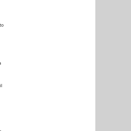
to
a
il