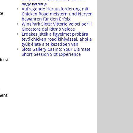
паду куглице
Aufregende Herausforderung mit
ce
Chicken Road meistern und Nerven
bewahren für den Erfolg
WinsPark Slots: Vittorie Veloci per il
Giocatore dal Ritmo Veloce
Érdekes játék a figyelmet próbára
tevő chicken road kihívással, ahol a
tyúk élete a te kezedben van
Slots Gallery Casino: Your Ultimate
Short‑Session Slot Experience
o si
e
menti