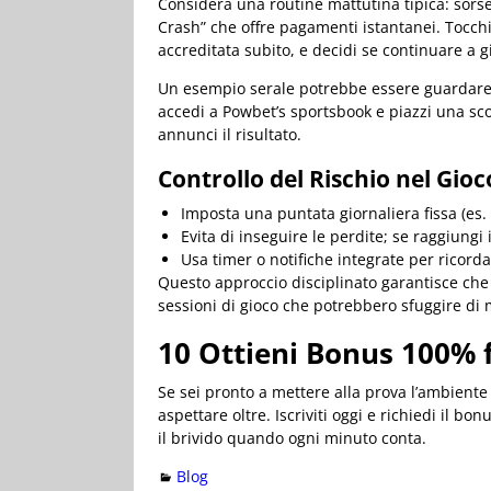
Considera una routine mattutina tipica: sorseg
Crash” che offre pagamenti istantanei. Tocchi
accreditata subito, e decidi se continuare a gi
Un esempio serale potrebbe essere guardare u
accedi a Powbet’s sportsbook e piazzi una s
annunci il risultato.
Controllo del Rischio nel Gio
Imposta una puntata giornaliera fissa (es. 
Evita di inseguire le perdite; se raggiungi 
Usa timer o notifiche integrate per ricorda
Questo approccio disciplinato garantisce che
sessioni di gioco che potrebbero sfuggire di
10 Ottieni Bonus 100% f
Se sei pronto a mettere alla prova l’ambiente
aspettare oltre. Iscriviti oggi e richiedi i
il brivido quando ogni minuto conta.
Blog