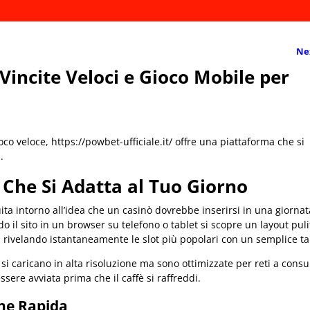
Ne
incite Veloci e Gioco Mobile per
co veloce, https://powbet-ufficiale.it/ offre una piattaforma che si
.
t Che Si Adatta al Tuo Giorno
ruita intorno all’idea che un casinò dovrebbe inserirsi in una giornat
 il sito in un browser su telefono o tablet si scopre un layout puli
 rivelando istantaneamente le slot più popolari con un semplice ta
ni si caricano in alta risoluzione ma sono ottimizzate per reti a con
sere avviata prima che il caffè si raffreddi.
one Rapida