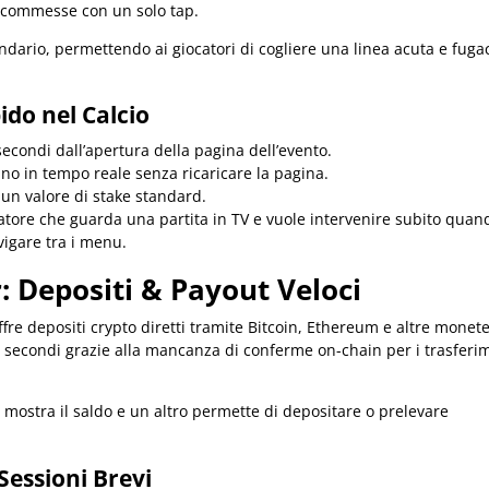
 scommesse con un solo tap.
lendario, permettendo ai giocatori di cogliere una linea acuta e fuga
ido nel Calcio
econdi dall’apertura della pagina dell’evento.
no in tempo reale senza ricaricare la pagina.
un valore di stake standard.
atore che guarda una partita in TV e vuole intervenire subito quand
igare tra i menu.
: Depositi & Payout Veloci
offre depositi crypto diretti tramite Bitcoin, Ethereum e altre monet
n secondi grazie alla mancanza di conferme on-chain per i trasferi
e mostra il saldo e un altro permette di depositare o prelevare
Sessioni Brevi