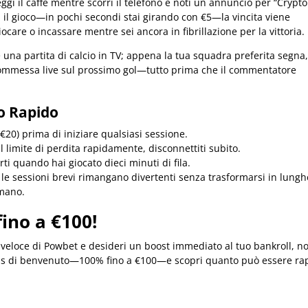
gi il caffè mentre scorri il telefono e noti un annuncio per “Crypto
 il gioco—in pochi secondi stai girando con €5—la vincita viene
ocare o incassare mentre sei ancora in fibrillazione per la vittoria.
na partita di calcio in TV; appena la tua squadra preferita segna,
commessa live sul prossimo gol—tutto prima che il commentatore
co Rapido
€20) prima di iniziare qualsiasi sessione.
il limite di perdita rapidamente, disconnettiti subito.
rti quando hai giocato dieci minuti di fila.
 le sessioni brevi rimangano divertenti senza trasformarsi in lungh
 mano.
ino a €100!
 veloce di Powbet e desideri un boost immediato al tuo bankroll, n
l bonus di benvenuto—100% fino a €100—e scopri quanto può essere ra