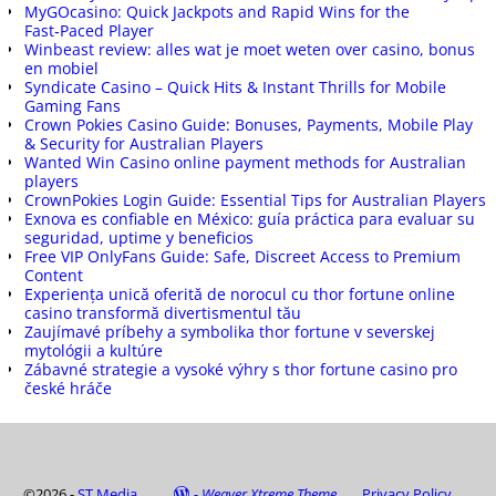
MyGOcasino: Quick Jackpots and Rapid Wins for the
Fast‑Paced Player
Winbeast review: alles wat je moet weten over casino, bonus
en mobiel
Syndicate Casino – Quick Hits & Instant Thrills for Mobile
Gaming Fans
Crown Pokies Casino Guide: Bonuses, Payments, Mobile Play
& Security for Australian Players
Wanted Win Casino online payment methods for Australian
players
CrownPokies Login Guide: Essential Tips for Australian Players
Exnova es confiable en México: guía práctica para evaluar su
seguridad, uptime y beneficios
Free VIP OnlyFans Guide: Safe, Discreet Access to Premium
Content
Experiența unică oferită de norocul cu thor fortune online
casino transformă divertismentul tău
Zaujímavé príbehy a symbolika thor fortune v severskej
mytológii a kultúre
Zábavné strategie a vysoké výhry s thor fortune casino pro
české hráče
M
o
©2026 -
ST Media
-
Weaver Xtreme Theme
Privacy Policy