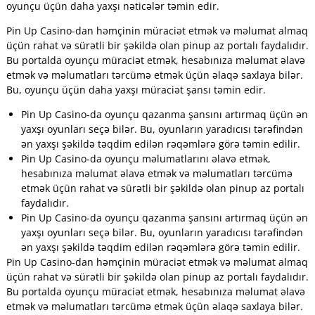
oyunçu üçün daha yaxşı nəticələr təmin edir.
Pin Up Casino-dan həmçinin müraciət etmək və məlumat almaq
üçün rahat və sürətli bir şəkildə olan pinup az portalı faydalıdır.
Bu portalda oyunçu müraciət etmək, hesabınıza məlumat əlavə
etmək və məlumatları tərcümə etmək üçün əlaqə saxlaya bilər.
Bu, oyunçu üçün daha yaxşı müraciət şansı təmin edir.
Pin Up Casino-da oyunçu qazanma şansını artırmaq üçün ən
yaxşı oyunları seçə bilər. Bu, oyunların yaradıcısı tərəfindən
ən yaxşı şəkildə təqdim edilən rəqəmlərə görə təmin edilir.
Pin Up Casino-da oyunçu məlumatlarını əlavə etmək,
hesabınıza məlumat əlavə etmək və məlumatları tərcümə
etmək üçün rahat və sürətli bir şəkildə olan pinup az portalı
faydalıdır.
Pin Up Casino-da oyunçu qazanma şansını artırmaq üçün ən
yaxşı oyunları seçə bilər. Bu, oyunların yaradıcısı tərəfindən
ən yaxşı şəkildə təqdim edilən rəqəmlərə görə təmin edilir.
Pin Up Casino-dan həmçinin müraciət etmək və məlumat almaq
üçün rahat və sürətli bir şəkildə olan pinup az portalı faydalıdır.
Bu portalda oyunçu müraciət etmək, hesabınıza məlumat əlavə
etmək və məlumatları tərcümə etmək üçün əlaqə saxlaya bilər.