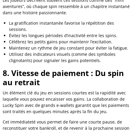
Les joueurs décrivent souvent ces sessions comme des “mini
aventures”, où chaque spin ressemble à un chapitre instantané
dans une histoire passionnante.
La gratification instantanée favorise la répétition des
sessions.
Évitez les longues périodes d’inactivité entre les spins.
Célébrez les petits gains pour maintenir l’excitation.
Maintenez un rythme de jeu constant pour éviter la fatigue.
Utilisez des indicateurs visuels (comme des symboles
clignotants) pour signaler les gains potentiels.
8. Vitesse de paiement : Du spin
au retrait
Un élément clé du jeu en sessions courtes est la rapidité avec
laquelle vous pouvez encaisser vos gains. La collaboration de
Lucky Spin avec de grands e‑wallets garantit que les paiements
sont traités en quelques minutes après la fin du jeu.
Cet immédiateté vous permet de faire une courte pause, de
reconstituer votre bankroll, et de revenir à la prochaine session