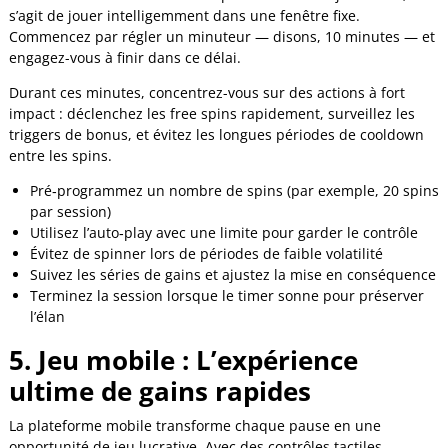
s’agit de jouer intelligemment dans une fenêtre fixe.
Commencez par régler un minuteur — disons, 10 minutes — et
engagez-vous à finir dans ce délai.
Durant ces minutes, concentrez-vous sur des actions à fort
impact : déclenchez les free spins rapidement, surveillez les
triggers de bonus, et évitez les longues périodes de cooldown
entre les spins.
Pré‑programmez un nombre de spins (par exemple, 20 spins
par session)
Utilisez l’auto‑play avec une limite pour garder le contrôle
Évitez de spinner lors de périodes de faible volatilité
Suivez les séries de gains et ajustez la mise en conséquence
Terminez la session lorsque le timer sonne pour préserver
l’élan
5. Jeu mobile : L’expérience
ultime de gains rapides
La plateforme mobile transforme chaque pause en une
opportunité de jeu lucrative. Avec des contrôles tactiles