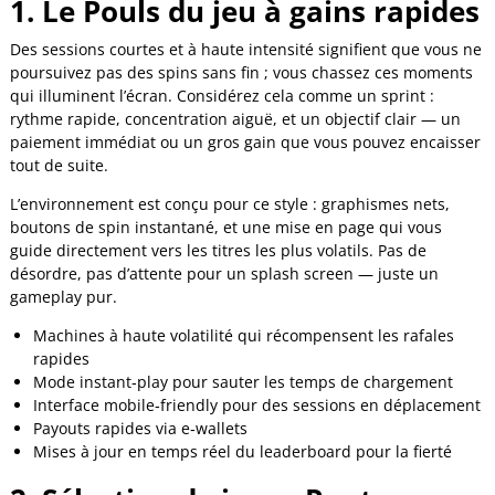
1. Le Pouls du jeu à gains rapides
Des sessions courtes et à haute intensité signifient que vous ne
poursuivez pas des spins sans fin ; vous chassez ces moments
qui illuminent l’écran. Considérez cela comme un sprint :
rythme rapide, concentration aiguë, et un objectif clair — un
paiement immédiat ou un gros gain que vous pouvez encaisser
tout de suite.
L’environnement est conçu pour ce style : graphismes nets,
boutons de spin instantané, et une mise en page qui vous
guide directement vers les titres les plus volatils. Pas de
désordre, pas d’attente pour un splash screen — juste un
gameplay pur.
Machines à haute volatilité qui récompensent les rafales
rapides
Mode instant‑play pour sauter les temps de chargement
Interface mobile‑friendly pour des sessions en déplacement
Payouts rapides via e‑wallets
Mises à jour en temps réel du leaderboard pour la fierté