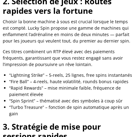
2. Sélection de jeux : Routes
rapides vers la fortune
Choisir la bonne machine à sous est crucial lorsque le temps
est compté. Lucky Spin propose une gamme de machines qui
enflamment l’adrénaline en moins de deux minutes — parfait
pour les joueurs qui veulent tout, du premier au dernier spin.
Ces titres combinent un RTP élevé avec des paiements
fréquents, garantissant que vous restez engagé sans avoir
l’impression de poursuivre un rêve lointain.
“Lightning Strike” – 5‑reels, 25 lignes, free spins instantanés
“Fire Ball” – 4‑reels, haute volatilité, rounds bonus rapides
“Rapid Rewards” – mise minimale faible, fréquence de
paiement élevée
“Spin Sprint” – thématisé avec des symboles à coup sûr
“Turbo Treasure” – fonction de spin automatique après un
gain
3. Stratégie de mise pour
sessions rapides