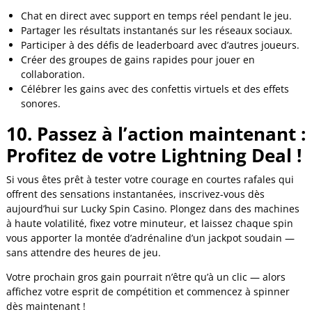
Chat en direct avec support en temps réel pendant le jeu.
Partager les résultats instantanés sur les réseaux sociaux.
Participer à des défis de leaderboard avec d’autres joueurs.
Créer des groupes de gains rapides pour jouer en
collaboration.
Célébrer les gains avec des confettis virtuels et des effets
sonores.
10. Passez à l’action maintenant :
Profitez de votre Lightning Deal !
Si vous êtes prêt à tester votre courage en courtes rafales qui
offrent des sensations instantanées, inscrivez-vous dès
aujourd’hui sur Lucky Spin Casino. Plongez dans des machines
à haute volatilité, fixez votre minuteur, et laissez chaque spin
vous apporter la montée d’adrénaline d’un jackpot soudain —
sans attendre des heures de jeu.
Votre prochain gros gain pourrait n’être qu’à un clic — alors
affichez votre esprit de compétition et commencez à spinner
dès maintenant !