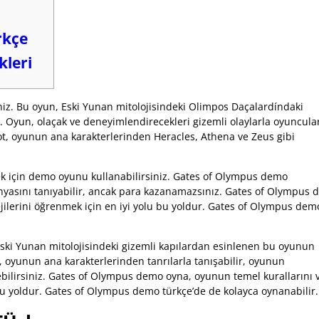
rkçe
kleri
niz. Bu oyun, Eski Yunan mitolojisindeki Olimpos Daçalardíndaki
. Oyun, olaçak ve deneyimlendirecekleri gizemli olaylarla oyuncula
t, oyunun ana karakterlerinden Heracles, Athena ve Zeus gibi
k için demo oyunu kullanabilirsiniz. Gates of Olympus demo
yasını tanıyabilir, ancak para kazanamazsınız. Gates of Olympus
ejilerini öğrenmek için en iyi yolu bu yoldur. Gates of Olympus dem
ski Yunan mitolojisindeki gizemli kapılardan esinlenen bu oyunun
t, oyunun ana karakterlerinden tanrılarla tanışabilir, oyunun
bilirsiniz. Gates of Olympus demo oyna, oyunun temel kurallarını 
 bu yoldur. Gates of Olympus demo türkçe’de de kolayca oynanabilir.