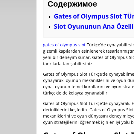
Содержимое
Gates of Olympus Slot TÜ
Slot Oyununun Ana Özelli
gates of olympus slot
Türkçe’de oynayabilirsi
gizemli kapılardan esinlenerek tasarlanmıştır
yeni bir deneyim sunar. Gates of Olympus Slo
tanrılarla tanışabilirsiniz.
Gates of Olympus Slot Türkçe’de oynayabilme
oynayarak, oyunun mekaniklerini ve oyun dün
oyna, oyunun temel kurallarını ve oyun strat
türkçe’de de kolayca oynanabilir.
Gates of Olympus Slot Türkçe’de oynayarak, E
derinliklerini keşfedin. Gates of Olympus Slo
mekaniklerini ve oyun dünyasını deneyimleye
oyun stratejilerini öğrenmek için en iyi yolu