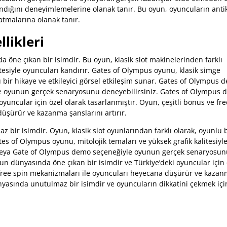
ığını deneyimlemelerine olanak tanır. Bu oyun, oyuncuların anti
şatmalarına olanak tanır.
likleri
öne çıkan bir isimdir. Bu oyun, klasik slot makinelerinden farklı
litesiyle oyuncuları kandırır. Gates of Olympus oyunu, klasik simge
u bir hikaye ve etkileyici görsel etkileşim sunar. Gates of Olympus 
e oyunun gerçek senaryosunu deneyebilirsiniz. Gates of Olympus
 oyuncular için özel olarak tasarlanmıştır. Oyun, çeşitli bonus ve fre
üşürür ve kazanma şanslarını artırır.
bir isimdir. Oyun, klasik slot oyunlarından farklı olarak, oyunlu b
ates of Olympus oyunu, mitolojik temaları ve yüksek grafik kalitesiyl
 veya Gate of Olympus demo seçeneğiyle oyunun gerçek senaryosun
un dünyasında öne çıkan bir isimdir ve Türkiye’deki oyuncular için 
e free spin mekanizmaları ile oyuncuları heyecana düşürür ve kaza
ünyasında unutulmaz bir isimdir ve oyuncuların dikkatini çekmek içi