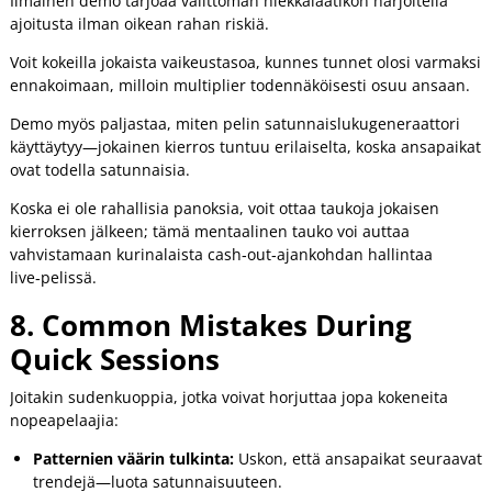
Ilmainen demo tarjoaa välittömän hiekkalaatikon harjoitella
ajoitusta ilman oikean rahan riskiä.
Voit kokeilla jokaista vaikeustasoa, kunnes tunnet olosi varmaksi
ennakoimaan, milloin multiplier todennäköisesti osuu ansaan.
Demo myös paljastaa, miten pelin satunnaislukugeneraattori
käyttäytyy—jokainen kierros tuntuu erilaiselta, koska ansapaikat
ovat todella satunnaisia.
Koska ei ole rahallisia panoksia, voit ottaa taukoja jokaisen
kierroksen jälkeen; tämä mentaalinen tauko voi auttaa
vahvistamaan kurinalaista cash‑out‑ajankohdan hallintaa
live‑pelissä.
8. Common Mistakes During
Quick Sessions
Joitakin sudenkuoppia, jotka voivat horjuttaa jopa kokeneita
nopeapelaajia:
Patternien väärin tulkinta:
Uskon, että ansapaikat seuraavat
trendejä—luota satunnaisuuteen.