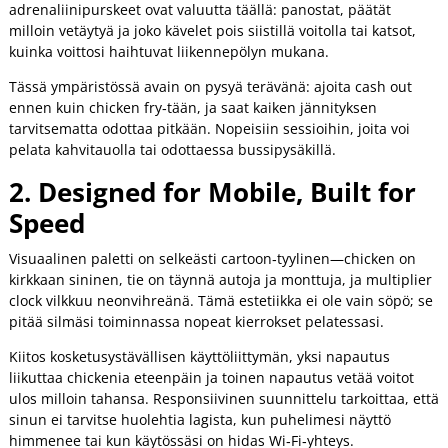
adrenaliinipurskeet ovat valuutta täällä: panostat, päätät
milloin vetäytyä ja joko kävelet pois siistillä voitolla tai katsot,
kuinka voittosi haihtuvat liikennepölyn mukana.
Tässä ympäristössä avain on pysyä terävänä: ajoita cash out
ennen kuin chicken fry‑tään, ja saat kaiken jännityksen
tarvitsematta odottaa pitkään. Nopeisiin sessioihin, joita voi
pelata kahvitauolla tai odottaessa bussipysäkillä.
2. Designed for Mobile, Built for
Speed
Visuaalinen paletti on selkeästi cartoon‑tyylinen—chicken on
kirkkaan sininen, tie on täynnä autoja ja monttuja, ja multiplier
clock vilkkuu neonvihreänä. Tämä estetiikka ei ole vain söpö; se
pitää silmäsi toiminnassa nopeat kierrokset pelatessasi.
Kiitos kosketusystävällisen käyttöliittymän, yksi napautus
liikuttaa chickenia eteenpäin ja toinen napautus vetää voitot
ulos milloin tahansa. Responsiivinen suunnittelu tarkoittaa, että
sinun ei tarvitse huolehtia lagista, kun puhelimesi näyttö
himmenee tai kun käytössäsi on hidas Wi‑Fi‑yhteys.