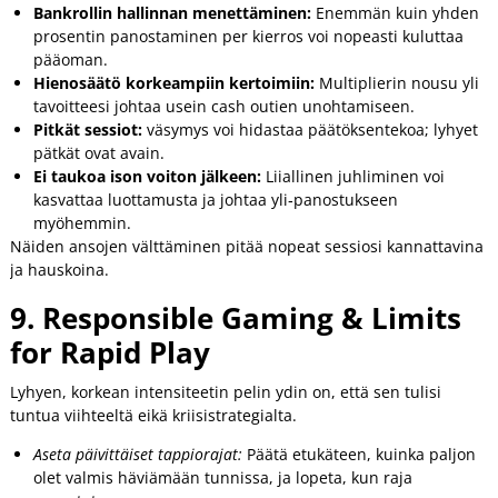
Bankrollin hallinnan menettäminen:
Enemmän kuin yhden
prosentin panostaminen per kierros voi nopeasti kuluttaa
pääoman.
Hienosäätö korkeampiin kertoimiin:
Multiplierin nousu yli
tavoitteesi johtaa usein cash outien unohtamiseen.
Pitkät sessiot:
väsymys voi hidastaa päätöksentekoa; lyhyet
pätkät ovat avain.
Ei taukoa ison voiton jälkeen:
Liiallinen juhliminen voi
kasvattaa luottamusta ja johtaa yli‑panostukseen
myöhemmin.
Näiden ansojen välttäminen pitää nopeat sessiosi kannattavina
ja hauskoina.
9. Responsible Gaming & Limits
for Rapid Play
Lyhyen, korkean intensiteetin pelin ydin on, että sen tulisi
tuntua viihteeltä eikä kriisistrategialta.
Aseta päivittäiset tappiorajat:
Päätä etukäteen, kuinka paljon
olet valmis häviämään tunnissa, ja lopeta, kun raja