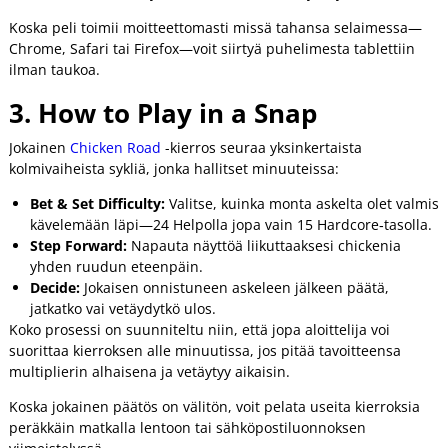
Koska peli toimii moitteettomasti missä tahansa selaimessa—
Chrome, Safari tai Firefox—voit siirtyä puhelimesta tablettiin
ilman taukoa.
3. How to Play in a Snap
Jokainen
Chicken Road
-kierros seuraa yksinkertaista
kolmivaiheista sykliä, jonka hallitset minuuteissa:
Bet & Set Difficulty:
Valitse, kuinka monta askelta olet valmis
kävelemään läpi—24 Helpolla jopa vain 15 Hardcore‑tasolla.
Step Forward:
Napauta näyttöä liikuttaaksesi chickenia
yhden ruudun eteenpäin.
Decide:
Jokaisen onnistuneen askeleen jälkeen päätä,
jatkatko vai vetäydytkö ulos.
Koko prosessi on suunniteltu niin, että jopa aloittelija voi
suorittaa kierroksen alle minuutissa, jos pitää tavoitteensa
multiplierin alhaisena ja vetäytyy aikaisin.
Koska jokainen päätös on välitön, voit pelata useita kierroksia
peräkkäin matkalla lentoon tai sähköpostiluonnoksen