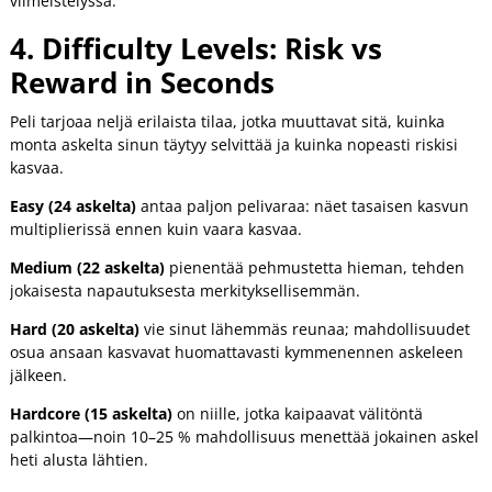
viimeistelyssä.
4. Difficulty Levels: Risk vs
Reward in Seconds
Peli tarjoaa neljä erilaista tilaa, jotka muuttavat sitä, kuinka
monta askelta sinun täytyy selvittää ja kuinka nopeasti riskisi
kasvaa.
Easy (24 askelta)
antaa paljon pelivaraa: näet tasaisen kasvun
multiplierissä ennen kuin vaara kasvaa.
Medium (22 askelta)
pienentää pehmustetta hieman, tehden
jokaisesta napautuksesta merkityksellisemmän.
Hard (20 askelta)
vie sinut lähemmäs reunaa; mahdollisuudet
osua ansaan kasvavat huomattavasti kymmenennen askeleen
jälkeen.
Hardcore (15 askelta)
on niille, jotka kaipaavat välitöntä
palkintoa—noin 10–25 % mahdollisuus menettää jokainen askel
heti alusta lähtien.