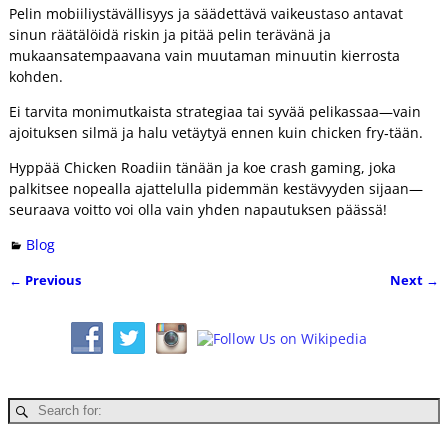
Pelin mobiiliystävällisyys ja säädettävä vaikeustaso antavat
sinun räätälöidä riskin ja pitää pelin terävänä ja
mukaansatempaavana vain muutaman minuutin kierrosta
kohden.
Ei tarvita monimutkaista strategiaa tai syvää pelikassaa—vain
ajoituksen silmä ja halu vetäytyä ennen kuin chicken fry‑tään.
Hyppää Chicken Roadiin tänään ja koe crash gaming, joka
palkitsee nopealla ajattelulla pidemmän kestävyyden sijaan—
seuraava voitto voi olla vain yhden napautuksen päässä!
Blog
←
Previous
Next
→
Post navigation