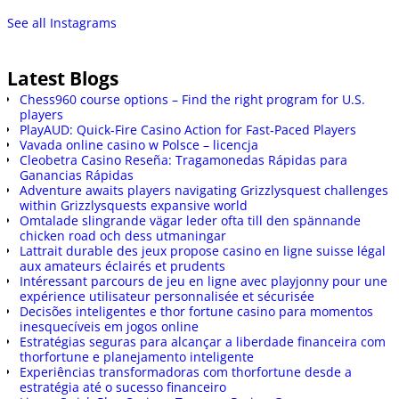
See all Instagrams
Latest Blogs
Chess960 course options – Find the right program for U.S.
players
PlayAUD: Quick‑Fire Casino Action for Fast‑Paced Players
Vavada online casino w Polsce – licencja
Cleobetra Casino Reseña: Tragamonedas Rápidas para
Ganancias Rápidas
Adventure awaits players navigating Grizzlysquest challenges
within Grizzlysquests expansive world
Omtalade slingrande vägar leder ofta till den spännande
chicken road och dess utmaningar
Lattrait durable des jeux propose casino en ligne suisse légal
aux amateurs éclairés et prudents
Intéressant parcours de jeu en ligne avec playjonny pour une
expérience utilisateur personnalisée et sécurisée
Decisões inteligentes e thor fortune casino para momentos
inesquecíveis em jogos online
Estratégias seguras para alcançar a liberdade financeira com
thorfortune e planejamento inteligente
Experiências transformadoras com thorfortune desde a
estratégia até o sucesso financeiro