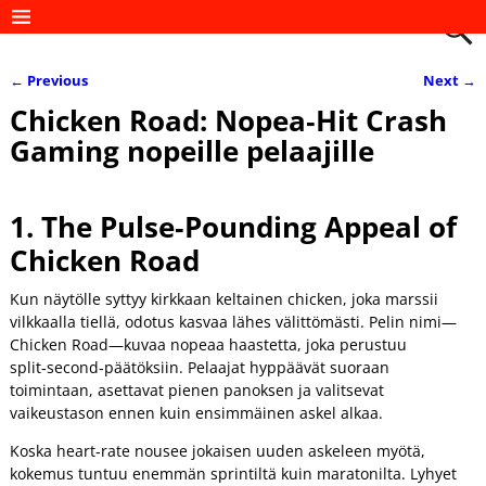
←
Previous
Next
→
Post navigation
Chicken Road: Nopea‑Hit Crash
Gaming nopeille pelaajille
1. The Pulse‑Pounding Appeal of
Chicken Road
Kun näytölle syttyy kirkkaan keltainen chicken, joka marssii
vilkkaalla tiellä, odotus kasvaa lähes välittömästi. Pelin nimi—
Chicken Road—kuvaa nopeaa haastetta, joka perustuu
split‑second‑päätöksiin. Pelaajat hyppäävät suoraan
toimintaan, asettavat pienen panoksen ja valitsevat
vaikeustason ennen kuin ensimmäinen askel alkaa.
Koska heart‑rate nousee jokaisen uuden askeleen myötä,
kokemus tuntuu enemmän sprintiltä kuin maratonilta. Lyhyet