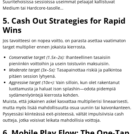
Suuritehoisissa sessioissa useimmat pelaajat kallistuvat
Medium tai Hardcore‑tasolle…
5. Cash Out Strategies for Rapid
Wins
Jos tavoitteesi on nopea voitto, on parasta asettaa vaatimaton
target multiplier ennen jokaista kierrosta.
Conservative target (1.5x–2x):
Ihanteellinen tasaisiin
pieniinkin voittoihin ja usein toistuviin maksuisiin.
Moderate target (3x–5x):
Tasapainottaa riskiä ja palkintoa
pitäen session lyhyenä.
Aggressive target (10x+):
Vain silloin, kun olet rakentanut
luottamusta ja haluat ison splashin—odota pidempiä
sydämenlyöntejä kierrosta kohden.
Muista, että jokainen askel kasvattaa multiplierisi lineaarisesti,
mutta myös lisää mahdollisuutta osua uuniin tai kaivonkanteen.
Pysyessäsi kiinteässä exit‑pisteessä, vältät impulsiivisia cash
outteja, jotka voisivat leikata mahdollisia voittoja.
6. Mobile Play Flow: The One‑Tap