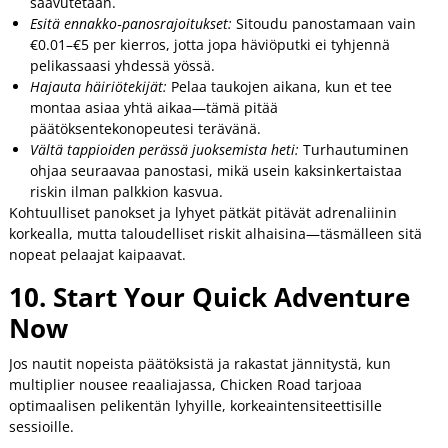
saavutetaan.
Esitä ennakko‑panosrajoitukset:
Sitoudu panostamaan vain
€0.01–€5 per kierros, jotta jopa häviöputki ei tyhjennä
pelikassaasi yhdessä yössä.
Hajauta häiriötekijät:
Pelaa taukojen aikana, kun et tee
montaa asiaa yhtä aikaa—tämä pitää
päätöksentekonopeutesi terävänä.
Vältä tappioiden perässä juoksemista heti:
Turhautuminen
ohjaa seuraavaa panostasi, mikä usein kaksinkertaistaa
riskin ilman palkkion kasvua.
Kohtuulliset panokset ja lyhyet pätkät pitävät adrenaliinin
korkealla, mutta taloudelliset riskit alhaisina—täsmälleen sitä
nopeat pelaajat kaipaavat.
10. Start Your Quick Adventure
Now
Jos nautit nopeista päätöksistä ja rakastat jännitystä, kun
multiplier nousee reaaliajassa, Chicken Road tarjoaa
optimaalisen pelikentän lyhyille, korkeaintensiteettisille
sessioille.