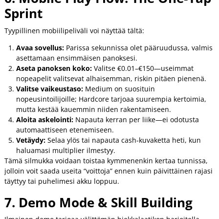
Sprint
Tyypillinen mobiilipeliväli voi näyttää tältä:
Avaa sovellus:
Parissa sekunnissa olet pääruudussa, valmis
asettamaan ensimmäisen panoksesi.
Aseta panoksen koko:
Valitse €0.01–€150—useimmat
nopeapelit valitsevat alhaisemman, riskin pitäen pienenä.
Valitse vaikeustaso:
Medium on suosituin
nopeusintoilijoille; Hardcore tarjoaa suurempia kertoimia,
mutta kestää kauemmin niiden rakentamiseen.
Aloita askelointi:
Napauta kerran per liike—ei odotusta
automaattiseen etenemiseen.
Vetäydy:
Selaa ylös tai napauta cash‑kuvaketta heti, kun
haluamasi multiplier ilmestyy.
Tämä silmukka voidaan toistaa kymmenenkin kertaa tunnissa,
jolloin voit saada useita “voittoja” ennen kuin päivittäinen rajasi
täyttyy tai puhelimesi akku loppuu.
7. Demo Mode & Skill Building