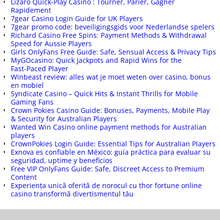
Lizaro Quick‑Play Casino : Tourner, Parier, Gagner
Rapidement
7gear Casino Login Guide for UK Players
7gear promo code: beveiligingsgids voor Nederlandse spelers
Richard Casino Free Spins: Payment Methods & Withdrawal
Speed for Aussie Players
Girls OnlyFans Free Guide: Safe, Sensual Access & Privacy Tips
MyGOcasino: Quick Jackpots and Rapid Wins for the
Fast‑Paced Player
Winbeast review: alles wat je moet weten over casino, bonus
en mobiel
Syndicate Casino – Quick Hits & Instant Thrills for Mobile
Gaming Fans
Crown Pokies Casino Guide: Bonuses, Payments, Mobile Play
& Security for Australian Players
Wanted Win Casino online payment methods for Australian
players
CrownPokies Login Guide: Essential Tips for Australian Players
Exnova es confiable en México: guía práctica para evaluar su
seguridad, uptime y beneficios
Free VIP OnlyFans Guide: Safe, Discreet Access to Premium
Content
Experiența unică oferită de norocul cu thor fortune online
casino transformă divertismentul tău