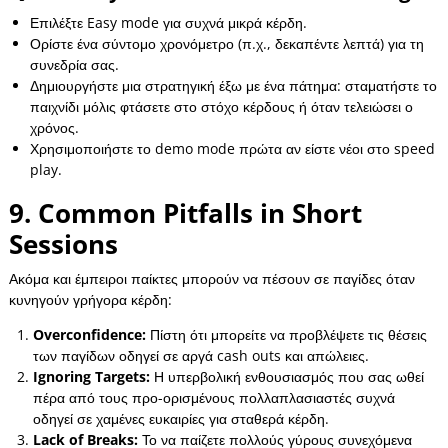
Επιλέξτε Easy mode για συχνά μικρά κέρδη.
Ορίστε ένα σύντομο χρονόμετρο (π.χ., δεκαπέντε λεπτά) για τη
συνεδρία σας.
Δημιουργήστε μια στρατηγική έξω με ένα πάτημα: σταματήστε το
παιχνίδι μόλις φτάσετε στο στόχο κέρδους ή όταν τελειώσει ο
χρόνος.
Χρησιμοποιήστε το demo mode πρώτα αν είστε νέοι στο speed
play.
9. Common Pitfalls in Short
Sessions
Ακόμα και έμπειροι παίκτες μπορούν να πέσουν σε παγίδες όταν
κυνηγούν γρήγορα κέρδη:
Overconfidence:
Πίστη ότι μπορείτε να προβλέψετε τις θέσεις
των παγίδων οδηγεί σε αργά cash outs και απώλειες.
Ignoring Targets:
Η υπερβολική ενθουσιασμός που σας ωθεί
πέρα από τους προ-ορισμένους πολλαπλασιαστές συχνά
οδηγεί σε χαμένες ευκαιρίες για σταθερά κέρδη.
Lack of Breaks:
Το να παίζετε πολλούς γύρους συνεχόμενα