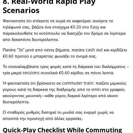
8. Real‑World Rapid Play
Scenarios
Φανταστείτε ότι στέκεστε σε ουρά σε καφετέρια: ανοίγετε το
τηλέφωνό σας, βάζετε ένα στοίχημα €0.20 στο Easy και
παρακολουθείτε το κοτόπουλο να διασχίζει τον δρόμο σε λιγότερα
από δεκαπέντε δευτερόλεπτα.
Πατάτε “3x” μετά από πέντε βήματα, πατάτε cash out και κερδίζετε
€0.60 προτού ο μπαρίστας φωνάξει το όνομά σας.
Το επαναλαμβάνετε τρεις φορές κατά τη διάρκεια του διαλείμματος –
τρία μικρά sessions συνολικά €0.60 κέρδος σε πέντε λεπτά.
Ή φανταστείτε ότι βρίσκεστε σε commuter train: παίζετε μερικούς
γύρους κατά τη διάρκεια της διαδρομής από το σπίτι στο γραφείο,
ακούγοντας μουσική—κάθε γύρος διαρκεί λιγότερο από είκοσι
δευτερόλεπτα.
Ο σταθερός ρυθμός διατηρεί το μυαλό σας ενεργό χωρίς να
αποσπά την προσοχή από άλλες εργασίες.
Quick‑Play Checklist While Commuting