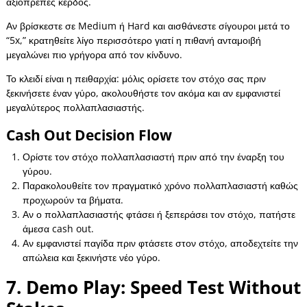
αξιοπρεπές κέρδος.
Αν βρίσκεστε σε Medium ή Hard και αισθάνεστε σίγουροι μετά το
“5x,” κρατηθείτε λίγο περισσότερο γιατί η πιθανή ανταμοιβή
μεγαλώνει πιο γρήγορα από τον κίνδυνο.
Το κλειδί είναι η πειθαρχία: μόλις ορίσετε τον στόχο σας πριν
ξεκινήσετε έναν γύρο, ακολουθήστε τον ακόμα και αν εμφανιστεί
μεγαλύτερος πολλαπλασιαστής.
Cash Out Decision Flow
Ορίστε τον στόχο πολλαπλασιαστή πριν από την έναρξη του
γύρου.
Παρακολουθείτε τον πραγματικό χρόνο πολλαπλασιαστή καθώς
προχωρούν τα βήματα.
Αν ο πολλαπλασιαστής φτάσει ή ξεπεράσει τον στόχο, πατήστε
άμεσα cash out.
Αν εμφανιστεί παγίδα πριν φτάσετε στον στόχο, αποδεχτείτε την
απώλεια και ξεκινήστε νέο γύρο.
7. Demo Play: Speed Test Without