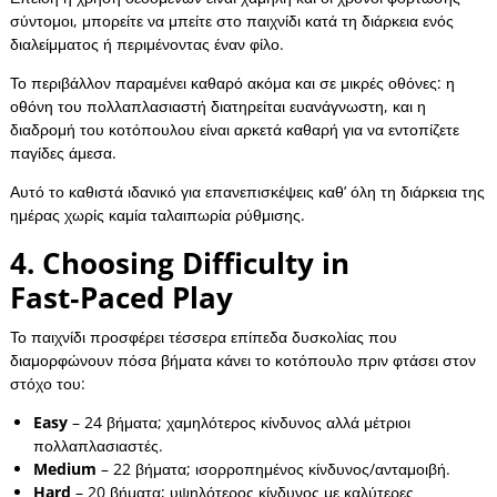
σύντομοι, μπορείτε να μπείτε στο παιχνίδι κατά τη διάρκεια ενός
διαλείμματος ή περιμένοντας έναν φίλο.
Το περιβάλλον παραμένει καθαρό ακόμα και σε μικρές οθόνες: η
οθόνη του πολλαπλασιαστή διατηρείται ευανάγνωστη, και η
διαδρομή του κοτόπουλου είναι αρκετά καθαρή για να εντοπίζετε
παγίδες άμεσα.
Αυτό το καθιστά ιδανικό για επανεπισκέψεις καθ’ όλη τη διάρκεια της
ημέρας χωρίς καμία ταλαιπωρία ρύθμισης.
4. Choosing Difficulty in
Fast‑Paced Play
Το παιχνίδι προσφέρει τέσσερα επίπεδα δυσκολίας που
διαμορφώνουν πόσα βήματα κάνει το κοτόπουλο πριν φτάσει στον
στόχο του:
Easy
– 24 βήματα; χαμηλότερος κίνδυνος αλλά μέτριοι
πολλαπλασιαστές.
Medium
– 22 βήματα; ισορροπημένος κίνδυνος/ανταμοιβή.
Hard
– 20 βήματα; υψηλότερος κίνδυνος με καλύτερες