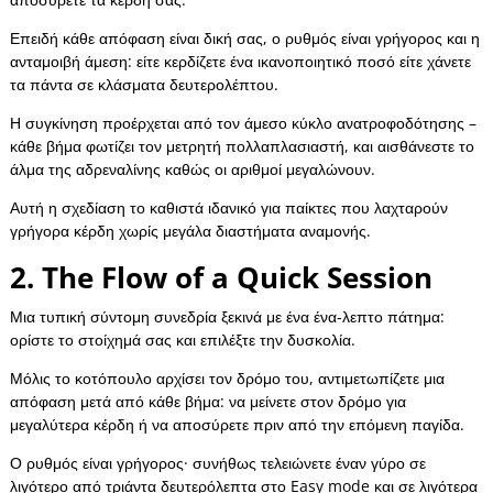
Επειδή κάθε απόφαση είναι δική σας, ο ρυθμός είναι γρήγορος και η
ανταμοιβή άμεση: είτε κερδίζετε ένα ικανοποιητικό ποσό είτε χάνετε
τα πάντα σε κλάσματα δευτερολέπτου.
Η συγκίνηση προέρχεται από τον άμεσο κύκλο ανατροφοδότησης –
κάθε βήμα φωτίζει τον μετρητή πολλαπλασιαστή, και αισθάνεστε το
άλμα της αδρεναλίνης καθώς οι αριθμοί μεγαλώνουν.
Αυτή η σχεδίαση το καθιστά ιδανικό για παίκτες που λαχταρούν
γρήγορα κέρδη χωρίς μεγάλα διαστήματα αναμονής.
2. The Flow of a Quick Session
Μια τυπική σύντομη συνεδρία ξεκινά με ένα ένα‑λεπτο πάτημα:
ορίστε το στοίχημά σας και επιλέξτε την δυσκολία.
Μόλις το κοτόπουλο αρχίσει τον δρόμο του, αντιμετωπίζετε μια
απόφαση μετά από κάθε βήμα: να μείνετε στον δρόμο για
μεγαλύτερα κέρδη ή να αποσύρετε πριν από την επόμενη παγίδα.
Ο ρυθμός είναι γρήγορος· συνήθως τελειώνετε έναν γύρο σε
λιγότερο από τριάντα δευτερόλεπτα στο Easy mode και σε λιγότερα