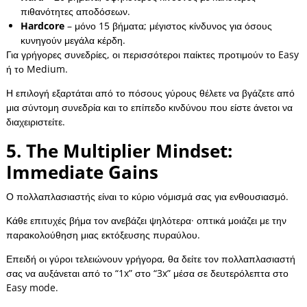
πιθανότητες αποδόσεων.
Hardcore
– μόνο 15 βήματα; μέγιστος κίνδυνος για όσους
κυνηγούν μεγάλα κέρδη.
Για γρήγορες συνεδρίες, οι περισσότεροι παίκτες προτιμούν το Easy
ή το Medium.
Η επιλογή εξαρτάται από το πόσους γύρους θέλετε να βγάζετε από
μια σύντομη συνεδρία και το επίπεδο κινδύνου που είστε άνετοι να
διαχειριστείτε.
5. The Multiplier Mindset:
Immediate Gains
Ο πολλαπλασιαστής είναι το κύριο νόμισμά σας για ενθουσιασμό.
Κάθε επιτυχές βήμα τον ανεβάζει ψηλότερα· οπτικά μοιάζει με την
παρακολούθηση μιας εκτόξευσης πυραύλου.
Επειδή οι γύροι τελειώνουν γρήγορα, θα δείτε τον πολλαπλασιαστή
σας να αυξάνεται από το “1x” στο “3x” μέσα σε δευτερόλεπτα στο
Easy mode.