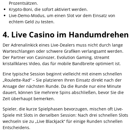
Prozentsätzen.
Krypto-Boni, die sofort aktiviert werden.
Live-Demo-Modus, um einen Slot vor dem Einsatz von
echtem Geld zu testen.
4. Live Casino im Handumdrehen
Der Adrenalinkick eines Live-Dealers muss nicht durch lange
Warteschlangen oder schwere Grafiken verlangsamt werden.
Der Partner von Casinozer, Evolution Gaming, streamt
kristallklares Video, das für mobile Bandbreite optimiert ist.
Eine typische Session beginnt vielleicht mit einem schnellen
„Roulette-Rad“ – Sie platzieren Ihren Einsatz direkt nach der
Ansage der nächsten Runde. Da die Runde nur eine Minute
dauert, können Sie mehrere Spins abschließen, bevor Sie die
Zeit überhaupt bemerken.
Spieler, die kurze Spielphasen bevorzugen, mischen oft Live-
Spiele mit Slots in derselben Session: Nach drei schnellen Slots
wechseln sie zu „Live Blackjack“ für einige Runden schnellen
Entscheidens.