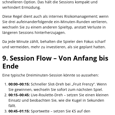
schnelleren Option. Das hält die Sessions kompakt und
verhindert Ermüdung.
Diese Regel dient auch als internes Risikomanagement; wenn
Sie drei aufeinanderfolgende ein‑Minuten-Runden verlieren,
wechseln Sie zu einem anderen Spieltyp, anstatt Verluste in
längeren Sessions hinterherzujagen.
Da jede Minute zählt, behalten die Spieler den Fokus scharf
und vermeiden, mehr zu investieren, als sie geplant hatten.
9. Session Flow – Von Anfang bis
Ende
Eine typische Dreiminuten-Session könnte so aussehen:
00:00–00:15:
Schneller Slot-Dreh bei „Fruit Frenzy“. Wenn
Sie gewinnen, wechseln Sie sofort zum nächsten Spiel.
00:15–00:45:
Live-Roulette-Dreh – setzen Sie einen kleinen
Einsatz und beobachten Sie, wie die Kugel in Sekunden
fällt.
00:45–01:15:
Sportwette – setzen Sie €5 auf den