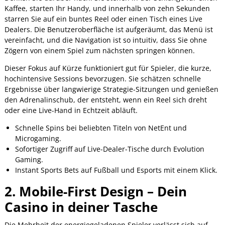
Kaffee, starten Ihr Handy, und innerhalb von zehn Sekunden
starren Sie auf ein buntes Reel oder einen Tisch eines Live
Dealers. Die Benutzeroberfläche ist aufgeräumt, das Menü ist
vereinfacht, und die Navigation ist so intuitiv, dass Sie ohne
Zögern von einem Spiel zum nächsten springen können.
Dieser Fokus auf Kürze funktioniert gut für Spieler, die kurze,
hochintensive Sessions bevorzugen. Sie schätzen schnelle
Ergebnisse über langwierige Strategie-Sitzungen und genießen
den Adrenalinschub, der entsteht, wenn ein Reel sich dreht
oder eine Live-Hand in Echtzeit abläuft.
Schnelle Spins bei beliebten Titeln von NetEnt und
Microgaming.
Sofortiger Zugriff auf Live-Dealer-Tische durch Evolution
Gaming.
Instant Sports Bets auf Fußball und Esports mit einem Klick.
2. Mobile-First Design – Dein
Casino in deiner Tasche
Die Mehrheit der energiegeladenen Spieler verlässt sich auf