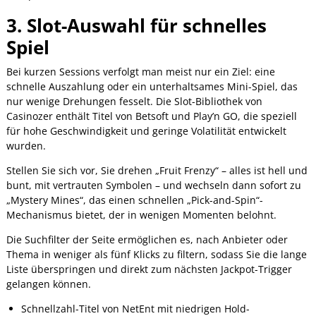
3. Slot-Auswahl für schnelles
Spiel
Bei kurzen Sessions verfolgt man meist nur ein Ziel: eine
schnelle Auszahlung oder ein unterhaltsames Mini-Spiel, das
nur wenige Drehungen fesselt. Die Slot-Bibliothek von
Casinozer enthält Titel von Betsoft und Play’n GO, die speziell
für hohe Geschwindigkeit und geringe Volatilität entwickelt
wurden.
Stellen Sie sich vor, Sie drehen „Fruit Frenzy“ – alles ist hell und
bunt, mit vertrauten Symbolen – und wechseln dann sofort zu
„Mystery Mines“, das einen schnellen „Pick-and-Spin“-
Mechanismus bietet, der in wenigen Momenten belohnt.
Die Suchfilter der Seite ermöglichen es, nach Anbieter oder
Thema in weniger als fünf Klicks zu filtern, sodass Sie die lange
Liste überspringen und direkt zum nächsten Jackpot-Trigger
gelangen können.
Schnellzahl-Titel von NetEnt mit niedrigen Hold-