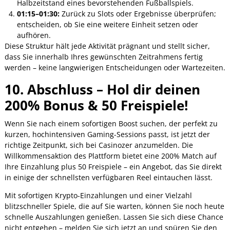
Halbzeitstand eines bevorstehenden Fußballspiels.
01:15–01:30:
Zurück zu Slots oder Ergebnisse überprüfen;
entscheiden, ob Sie eine weitere Einheit setzen oder
aufhören.
Diese Struktur hält jede Aktivität prägnant und stellt sicher,
dass Sie innerhalb Ihres gewünschten Zeitrahmens fertig
werden – keine langwierigen Entscheidungen oder Wartezeiten.
10. Abschluss – Hol dir deinen
200% Bonus & 50 Freispiele!
Wenn Sie nach einem sofortigen Boost suchen, der perfekt zu
kurzen, hochintensiven Gaming-Sessions passt, ist jetzt der
richtige Zeitpunkt, sich bei Casinozer anzumelden. Die
Willkommensaktion des Plattform bietet eine 200% Match auf
Ihre Einzahlung plus 50 Freispiele – ein Angebot, das Sie direkt
in einige der schnellsten verfügbaren Reel eintauchen lässt.
Mit sofortigen Krypto-Einzahlungen und einer Vielzahl
blitzschneller Spiele, die auf Sie warten, können Sie noch heute
schnelle Auszahlungen genießen. Lassen Sie sich diese Chance
nicht entgehen – melden Sie sich jetzt an und spüren Sie den