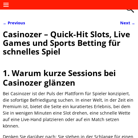
←
Previous
Next
→
Post navigation
Casinozer – Quick‑Hit Slots, Live
Games und Sports Betting für
schnelles Spiel
1. Warum kurze Sessions bei
Casinozer glänzen
Bei Casinozer ist der Puls der Plattform für Spieler konzipiert,
die sofortige Befriedigung suchen. In einer Welt, in der Zeit ein
Premium ist, bietet die Seite ein kuratiertes Erlebnis, bei dem
Sie in wenigen Minuten eine Slot drehen, eine schnelle Wette
auf eine Live-Hand platzieren oder auf ein Match setzen
können.
Denken Sie darüber nach: Sie stehen in der Schlange für einen