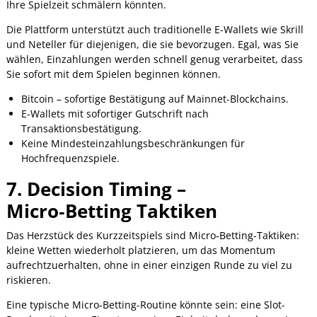
Ihre Spielzeit schmälern könnten.
Die Plattform unterstützt auch traditionelle E-Wallets wie Skrill
und Neteller für diejenigen, die sie bevorzugen. Egal, was Sie
wählen, Einzahlungen werden schnell genug verarbeitet, dass
Sie sofort mit dem Spielen beginnen können.
Bitcoin – sofortige Bestätigung auf Mainnet-Blockchains.
E-Wallets mit sofortiger Gutschrift nach
Transaktionsbestätigung.
Keine Mindesteinzahlungsbeschränkungen für
Hochfrequenzspiele.
7. Decision Timing –
Micro‑Betting Taktiken
Das Herzstück des Kurzzeitspiels sind Micro‑Betting-Taktiken:
kleine Wetten wiederholt platzieren, um das Momentum
aufrechtzuerhalten, ohne in einer einzigen Runde zu viel zu
riskieren.
Eine typische Micro‑Betting-Routine könnte sein: eine Slot-