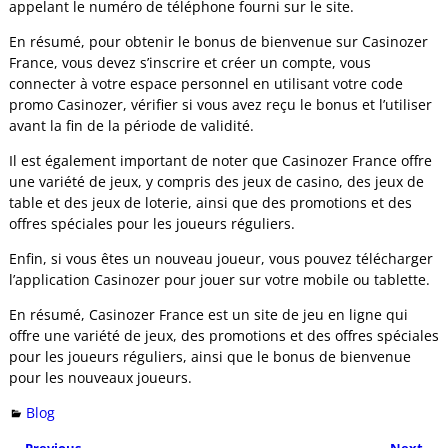
appelant le numéro de téléphone fourni sur le site.
En résumé, pour obtenir le bonus de bienvenue sur Casinozer
France, vous devez s’inscrire et créer un compte, vous
connecter à votre espace personnel en utilisant votre code
promo Casinozer, vérifier si vous avez reçu le bonus et l’utiliser
avant la fin de la période de validité.
Il est également important de noter que Casinozer France offre
une variété de jeux, y compris des jeux de casino, des jeux de
table et des jeux de loterie, ainsi que des promotions et des
offres spéciales pour les joueurs réguliers.
Enfin, si vous êtes un nouveau joueur, vous pouvez télécharger
l’application Casinozer pour jouer sur votre mobile ou tablette.
En résumé, Casinozer France est un site de jeu en ligne qui
offre une variété de jeux, des promotions et des offres spéciales
pour les joueurs réguliers, ainsi que le bonus de bienvenue
pour les nouveaux joueurs.
Blog