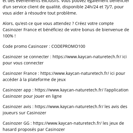
et des événements exclusifs. Vous pouvez également bénéficier
d’un service client de qualité, disponible 24h/24 et 7j/7, pour
vous aider à résoudre tout problème.
Alors, qu’est-ce que vous attendez ? Créez votre compte
Casinozer France et bénéficiez de votre bonus de bienvenue de
100% !
Code promo Casinozer : CODEPROMO100
Casinozer se connecter : https://www.kaycan-naturetech.fr/ ici
pour vous connecter
Casinozer France : https://www.kaycan-naturetech.fr/ ici pour
accéder à la plateforme de jeux
Casinozer app : https://www.kaycan-naturetech.fr/ l’application
Casinozer pour jouer en ligne
Casinozer avis : https://www.kaycan-naturetech.fr/ les avis des
joueurs sur Casinozer
Casinozer GG : https://www.kaycan-naturetech.fr/ les jeux de
hasard proposés par Casinozer