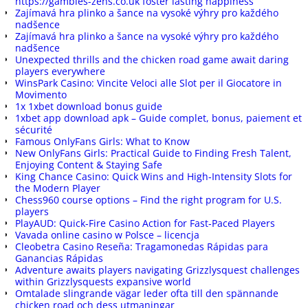
https://gambles-zens.co.uk foster lasting happiness
Zajímavá hra plinko a šance na vysoké výhry pro každého
nadšence
Zajímavá hra plinko a šance na vysoké výhry pro každého
nadšence
Unexpected thrills and the chicken road game await daring
players everywhere
WinsPark Casino: Vincite Veloci alle Slot per il Giocatore in
Movimento
1x 1xbet download bonus guide
1xbet app download apk – Guide complet, bonus, paiement et
sécurité
Famous OnlyFans Girls: What to Know
New OnlyFans Girls: Practical Guide to Finding Fresh Talent,
Enjoying Content & Staying Safe
King Chance Casino: Quick Wins and High‑Intensity Slots for
the Modern Player
Chess960 course options – Find the right program for U.S.
players
PlayAUD: Quick‑Fire Casino Action for Fast‑Paced Players
Vavada online casino w Polsce – licencja
Cleobetra Casino Reseña: Tragamonedas Rápidas para
Ganancias Rápidas
Adventure awaits players navigating Grizzlysquest challenges
within Grizzlysquests expansive world
Omtalade slingrande vägar leder ofta till den spännande
chicken road och dess utmaningar