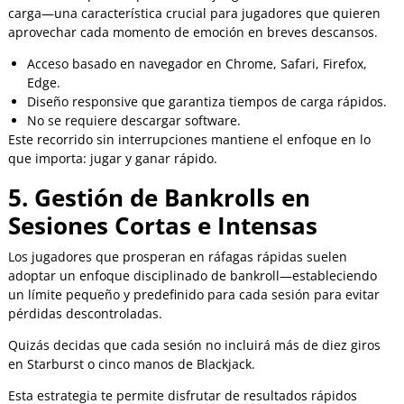
carga—una característica crucial para jugadores que quieren
aprovechar cada momento de emoción en breves descansos.
Acceso basado en navegador en Chrome, Safari, Firefox,
Edge.
Diseño responsive que garantiza tiempos de carga rápidos.
No se requiere descargar software.
Este recorrido sin interrupciones mantiene el enfoque en lo
que importa: jugar y ganar rápido.
5. Gestión de Bankrolls en
Sesiones Cortas e Intensas
Los jugadores que prosperan en ráfagas rápidas suelen
adoptar un enfoque disciplinado de bankroll—estableciendo
un límite pequeño y predefinido para cada sesión para evitar
pérdidas descontroladas.
Quizás decidas que cada sesión no incluirá más de diez giros
en Starburst o cinco manos de Blackjack.
Esta estrategia te permite disfrutar de resultados rápidos