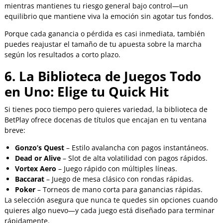
mientras mantienes tu riesgo general bajo control—un
equilibrio que mantiene viva la emoción sin agotar tus fondos.
Porque cada ganancia o pérdida es casi inmediata, también
puedes reajustar el tamaño de tu apuesta sobre la marcha
según los resultados a corto plazo.
6. La Biblioteca de Juegos Todo
en Uno: Elige tu Quick Hit
Si tienes poco tiempo pero quieres variedad, la biblioteca de
BetPlay ofrece docenas de títulos que encajan en tu ventana
breve:
Gonzo’s Quest
– Estilo avalancha con pagos instantáneos.
Dead or Alive
– Slot de alta volatilidad con pagos rápidos.
Vortex Aero
– Juego rápido con múltiples líneas.
Baccarat
– Juego de mesa clásico con rondas rápidas.
Poker
– Torneos de mano corta para ganancias rápidas.
La selección asegura que nunca te quedes sin opciones cuando
quieres algo nuevo—y cada juego está diseñado para terminar
rápidamente.