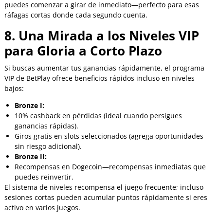
puedes comenzar a girar de inmediato—perfecto para esas
ráfagas cortas donde cada segundo cuenta.
8. Una Mirada a los Niveles VIP
para Gloria a Corto Plazo
Si buscas aumentar tus ganancias rápidamente, el programa
VIP de BetPlay ofrece beneficios rápidos incluso en niveles
bajos:
Bronze I:
10% cashback en pérdidas (ideal cuando persigues
ganancias rápidas).
Giros gratis en slots seleccionados (agrega oportunidades
sin riesgo adicional).
Bronze II:
Recompensas en Dogecoin—recompensas inmediatas que
puedes reinvertir.
El sistema de niveles recompensa el juego frecuente; incluso
sesiones cortas pueden acumular puntos rápidamente si eres
activo en varios juegos.