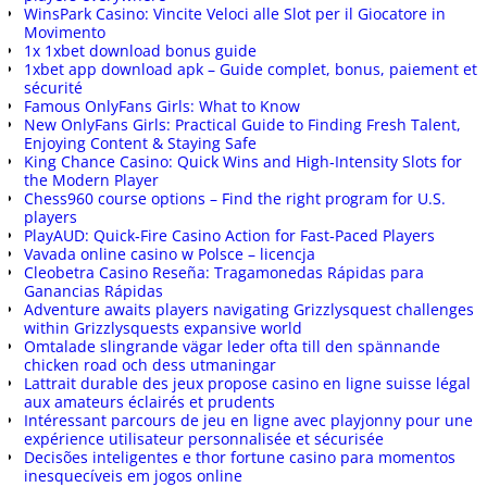
WinsPark Casino: Vincite Veloci alle Slot per il Giocatore in
Movimento
1x 1xbet download bonus guide
1xbet app download apk – Guide complet, bonus, paiement et
sécurité
Famous OnlyFans Girls: What to Know
New OnlyFans Girls: Practical Guide to Finding Fresh Talent,
Enjoying Content & Staying Safe
King Chance Casino: Quick Wins and High‑Intensity Slots for
the Modern Player
Chess960 course options – Find the right program for U.S.
players
PlayAUD: Quick‑Fire Casino Action for Fast‑Paced Players
Vavada online casino w Polsce – licencja
Cleobetra Casino Reseña: Tragamonedas Rápidas para
Ganancias Rápidas
Adventure awaits players navigating Grizzlysquest challenges
within Grizzlysquests expansive world
Omtalade slingrande vägar leder ofta till den spännande
chicken road och dess utmaningar
Lattrait durable des jeux propose casino en ligne suisse légal
aux amateurs éclairés et prudents
Intéressant parcours de jeu en ligne avec playjonny pour une
expérience utilisateur personnalisée et sécurisée
Decisões inteligentes e thor fortune casino para momentos
inesquecíveis em jogos online