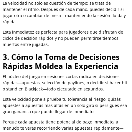
La velocidad no solo es cuestión de tiempo; se trata de
mantener el ritmo. Después de cada mano, puedes decidir si
jugar otra o cambiar de mesa—manteniendo la sesión fluida y
rápida.
Esta inmediatez es perfecta para jugadores que disfrutan de
ciclos de decisión rápidos y no pueden permitirse tiempos
muertos entre jugadas.
3. Cómo la Toma de Decisiones
Rápidas Moldea la Experiencia
El núcleo del juego en sesiones cortas radica en decisiones
rápidas—apuestas, selección de paylines, o decidir si hacer hit
o stand en Blackjack—todo ejecutado en segundos.
Esta velocidad pone a prueba tu tolerancia al riesgo; quizás
apuestes a apuestas más altas en un solo giro si persigues esa
gran ganancia que puede llegar de inmediato.
Porque cada apuesta tiene potencial de pago inmediato, a
menudo te verás recorriendo varias apuestas rápidamente—