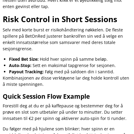
nesten uten avbrudd. Hvert klikk er et øyeblikkelig steg mot
enten gevinst eller tap.
Risk Control in Short Sessions
Selv med korte burst er risikohåndtering nøkkelen. De fleste
spillere på BetOnRed justerer bankroll’en sin ved å velge en
enkelt innsatsstørrelse som samsvarer med deres totale
sesjonsgrense.
Fixed Bet Size:
Hold hver spinn på samme beløp.
Auto‑Stop:
Sett en maksimal tapgrense for sesjonen.
Payout Tracking:
Følg med på saldoen din i sanntid.
Kombinasjonen av disse verktøyene lar deg holde kontroll uten
å miste spenningen.
Quick Session Flow Example
Forestill deg at du er på kaffepause og bestemmer deg for å
prøve en slot som utbetaler på under to minutter. Du setter
innsatsen til €2 per spinn og aktiverer auto‑spin for ti runder.
Du følger med på hjulene som blinker; hver spinn er en