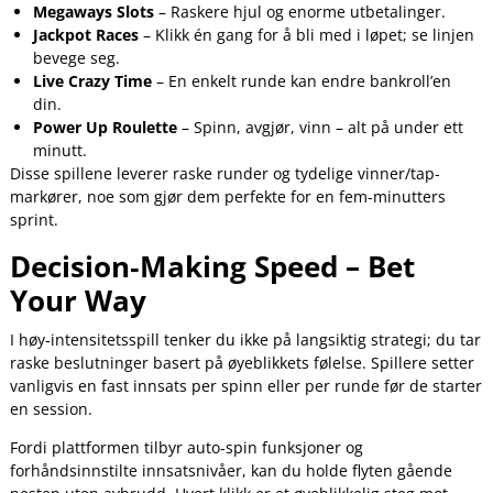
Megaways Slots
– Raskere hjul og enorme utbetalinger.
Jackpot Races
– Klikk én gang for å bli med i løpet; se linjen
bevege seg.
Live Crazy Time
– En enkelt runde kan endre bankroll’en
din.
Power Up Roulette
– Spinn, avgjør, vinn – alt på under ett
minutt.
Disse spillene leverer raske runder og tydelige vinner/tap-
markører, noe som gjør dem perfekte for en fem-minutters
sprint.
Decision‑Making Speed – Bet
Your Way
I høy‑intensitetsspill tenker du ikke på langsiktig strategi; du tar
raske beslutninger basert på øyeblikkets følelse. Spillere setter
vanligvis en fast innsats per spinn eller per runde før de starter
en session.
Fordi plattformen tilbyr auto‑spin funksjoner og
forhåndsinnstilte innsatsnivåer, kan du holde flyten gående