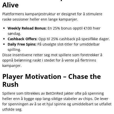
Alive
Plattformens kampanjestruktur er designet for å stimulere
raske sessioner heller enn lange kampanjer.
Weekly Reload Bonus:
En 25% bonus opptil €100 hver
søndag.
Cashback Offers:
Opp til 25% cashback på spesifikke dager.
Daily Free Spins:
På utvalgte slot-titler for umiddelbar
spilling.
Disse insentivene retter seg mot spillere som foretrekker å
oppnå belønning raskt i stedet for å vente på flertrinns
kampanjer.
Player Motivation – Chase the
Rush
Spillere som tiltrekkes av BetOnRed jakter ofte på spenning
heller enn å bygge opp lang‑siktige stabeler av chips. De lever
for spenningen av å se et hjul spinne og umiddelbart se utfallet
utfolde seg.