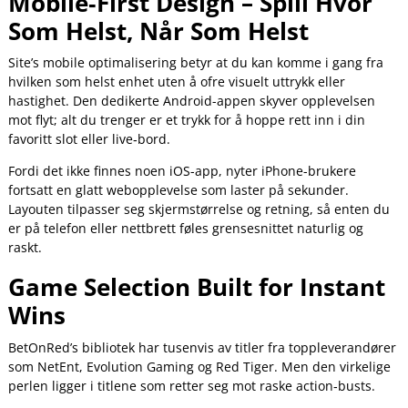
Mobile‑First Design – Spill Hvor
Som Helst, Når Som Helst
Site’s mobile optimalisering betyr at du kan komme i gang fra
hvilken som helst enhet uten å ofre visuelt uttrykk eller
hastighet. Den dedikerte Android-appen skyver opplevelsen
mot flyt; alt du trenger er et trykk for å hoppe rett inn i din
favoritt slot eller live‑bord.
Fordi det ikke finnes noen iOS-app, nyter iPhone-brukere
fortsatt en glatt webopplevelse som laster på sekunder.
Layouten tilpasser seg skjermstørrelse og retning, så enten du
er på telefon eller nettbrett føles grensesnittet naturlig og
raskt.
Game Selection Built for Instant
Wins
BetOnRed’s bibliotek har tusenvis av titler fra toppleverandører
som NetEnt, Evolution Gaming og Red Tiger. Men den virkelige
perlen ligger i titlene som retter seg mot raske action‑busts.