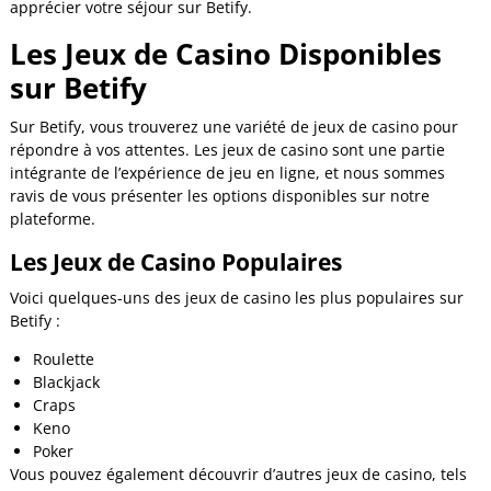
apprécier votre séjour sur Betify.
Les Jeux de Casino Disponibles
sur Betify
Sur Betify, vous trouverez une variété de jeux de casino pour
répondre à vos attentes. Les jeux de casino sont une partie
intégrante de l’expérience de jeu en ligne, et nous sommes
ravis de vous présenter les options disponibles sur notre
plateforme.
Les Jeux de Casino Populaires
Voici quelques-uns des jeux de casino les plus populaires sur
Betify :
Roulette
Blackjack
Craps
Keno
Poker
Vous pouvez également découvrir d’autres jeux de casino, tels