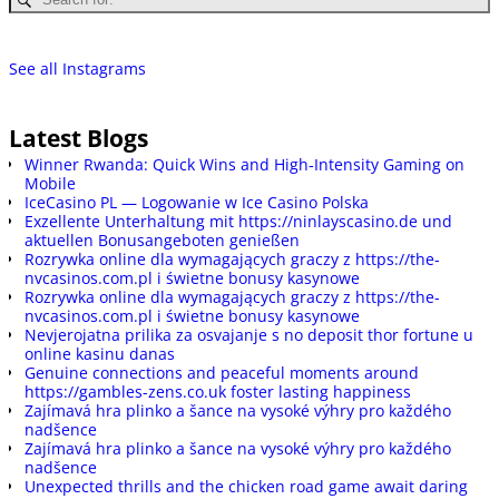
See all Instagrams
Latest Blogs
Winner Rwanda: Quick Wins and High‑Intensity Gaming on
Mobile
IceCasino PL — Logowanie w Ice Casino Polska
Exzellente Unterhaltung mit https://ninlayscasino.de und
aktuellen Bonusangeboten genießen
Rozrywka online dla wymagających graczy z https://the-
nvcasinos.com.pl i świetne bonusy kasynowe
Rozrywka online dla wymagających graczy z https://the-
nvcasinos.com.pl i świetne bonusy kasynowe
Nevjerojatna prilika za osvajanje s no deposit thor fortune u
online kasinu danas
Genuine connections and peaceful moments around
https://gambles-zens.co.uk foster lasting happiness
Zajímavá hra plinko a šance na vysoké výhry pro každého
nadšence
Zajímavá hra plinko a šance na vysoké výhry pro každého
nadšence
Unexpected thrills and the chicken road game await daring