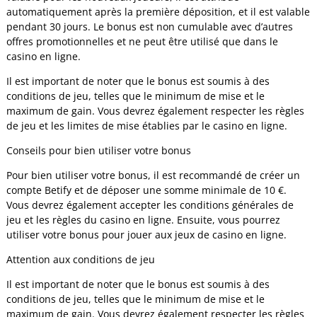
automatiquement après la première déposition, et il est valable
pendant 30 jours. Le bonus est non cumulable avec d’autres
offres promotionnelles et ne peut être utilisé que dans le
casino en ligne.
Il est important de noter que le bonus est soumis à des
conditions de jeu, telles que le minimum de mise et le
maximum de gain. Vous devrez également respecter les règles
de jeu et les limites de mise établies par le casino en ligne.
Conseils pour bien utiliser votre bonus
Pour bien utiliser votre bonus, il est recommandé de créer un
compte Betify et de déposer une somme minimale de 10 €.
Vous devrez également accepter les conditions générales de
jeu et les règles du casino en ligne. Ensuite, vous pourrez
utiliser votre bonus pour jouer aux jeux de casino en ligne.
Attention aux conditions de jeu
Il est important de noter que le bonus est soumis à des
conditions de jeu, telles que le minimum de mise et le
maximum de gain. Vous devrez également respecter les règles