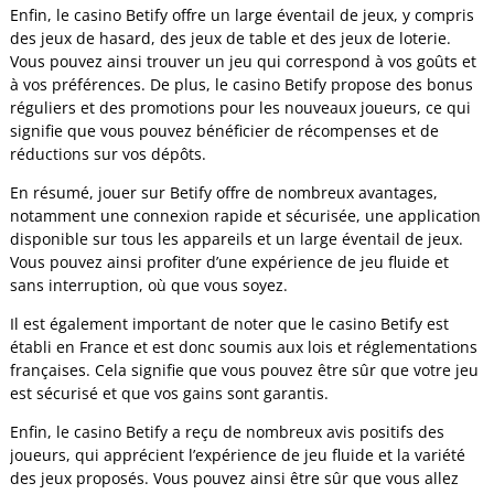
Enfin, le casino Betify offre un large éventail de jeux, y compris
des jeux de hasard, des jeux de table et des jeux de loterie.
Vous pouvez ainsi trouver un jeu qui correspond à vos goûts et
à vos préférences. De plus, le casino Betify propose des bonus
réguliers et des promotions pour les nouveaux joueurs, ce qui
signifie que vous pouvez bénéficier de récompenses et de
réductions sur vos dépôts.
En résumé, jouer sur Betify offre de nombreux avantages,
notamment une connexion rapide et sécurisée, une application
disponible sur tous les appareils et un large éventail de jeux.
Vous pouvez ainsi profiter d’une expérience de jeu fluide et
sans interruption, où que vous soyez.
Il est également important de noter que le casino Betify est
établi en France et est donc soumis aux lois et réglementations
françaises. Cela signifie que vous pouvez être sûr que votre jeu
est sécurisé et que vos gains sont garantis.
Enfin, le casino Betify a reçu de nombreux avis positifs des
joueurs, qui apprécient l’expérience de jeu fluide et la variété
des jeux proposés. Vous pouvez ainsi être sûr que vous allez