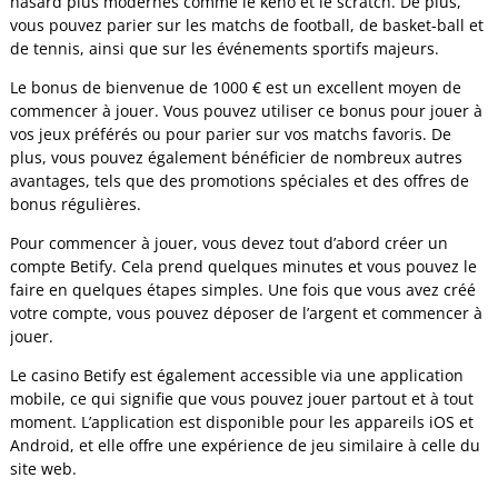
hasard plus modernes comme le keno et le scratch. De plus,
vous pouvez parier sur les matchs de football, de basket-ball et
de tennis, ainsi que sur les événements sportifs majeurs.
Le bonus de bienvenue de 1000 € est un excellent moyen de
commencer à jouer. Vous pouvez utiliser ce bonus pour jouer à
vos jeux préférés ou pour parier sur vos matchs favoris. De
plus, vous pouvez également bénéficier de nombreux autres
avantages, tels que des promotions spéciales et des offres de
bonus régulières.
Pour commencer à jouer, vous devez tout d’abord créer un
compte Betify. Cela prend quelques minutes et vous pouvez le
faire en quelques étapes simples. Une fois que vous avez créé
votre compte, vous pouvez déposer de l’argent et commencer à
jouer.
Le casino Betify est également accessible via une application
mobile, ce qui signifie que vous pouvez jouer partout et à tout
moment. L’application est disponible pour les appareils iOS et
Android, et elle offre une expérience de jeu similaire à celle du
site web.