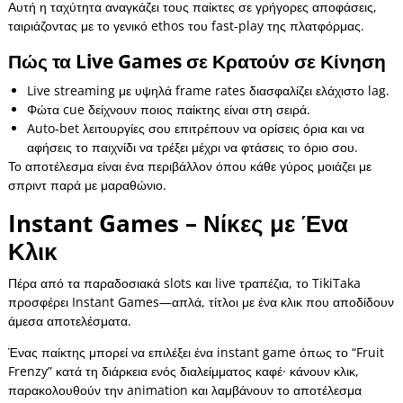
Αυτή η ταχύτητα αναγκάζει τους παίκτες σε γρήγορες αποφάσεις,
ταιριάζοντας με το γενικό ethos του fast‑play της πλατφόρμας.
Πώς τα Live Games σε Κρατούν σε Κίνηση
Live streaming με υψηλά frame rates διασφαλίζει ελάχιστο lag.
Φώτα cue δείχνουν ποιος παίκτης είναι στη σειρά.
Auto‑bet λειτουργίες σου επιτρέπουν να ορίσεις όρια και να
αφήσεις το παιχνίδι να τρέξει μέχρι να φτάσεις το όριο σου.
Το αποτέλεσμα είναι ένα περιβάλλον όπου κάθε γύρος μοιάζει με
σπριντ παρά με μαραθώνιο.
Instant Games – Νίκες με Ένα
Κλικ
Πέρα από τα παραδοσιακά slots και live τραπέζια, το TikiTaka
προσφέρει Instant Games—απλά, τίτλοι με ένα κλικ που αποδίδουν
άμεσα αποτελέσματα.
Ένας παίκτης μπορεί να επιλέξει ένα instant game όπως το “Fruit
Frenzy” κατά τη διάρκεια ενός διαλείμματος καφέ· κάνουν κλικ,
παρακολουθούν την animation και λαμβάνουν το αποτέλεσμα