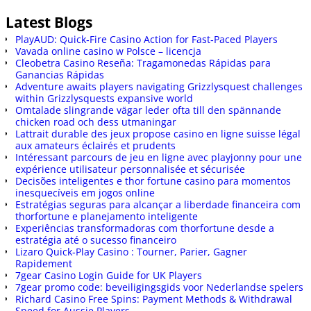
Latest Blogs
PlayAUD: Quick‑Fire Casino Action for Fast‑Paced Players
Vavada online casino w Polsce – licencja
Cleobetra Casino Reseña: Tragamonedas Rápidas para
Ganancias Rápidas
Adventure awaits players navigating Grizzlysquest challenges
within Grizzlysquests expansive world
Omtalade slingrande vägar leder ofta till den spännande
chicken road och dess utmaningar
Lattrait durable des jeux propose casino en ligne suisse légal
aux amateurs éclairés et prudents
Intéressant parcours de jeu en ligne avec playjonny pour une
expérience utilisateur personnalisée et sécurisée
Decisões inteligentes e thor fortune casino para momentos
inesquecíveis em jogos online
Estratégias seguras para alcançar a liberdade financeira com
thorfortune e planejamento inteligente
Experiências transformadoras com thorfortune desde a
estratégia até o sucesso financeiro
Lizaro Quick‑Play Casino : Tourner, Parier, Gagner
Rapidement
7gear Casino Login Guide for UK Players
7gear promo code: beveiligingsgids voor Nederlandse spelers
Richard Casino Free Spins: Payment Methods & Withdrawal
Speed for Aussie Players