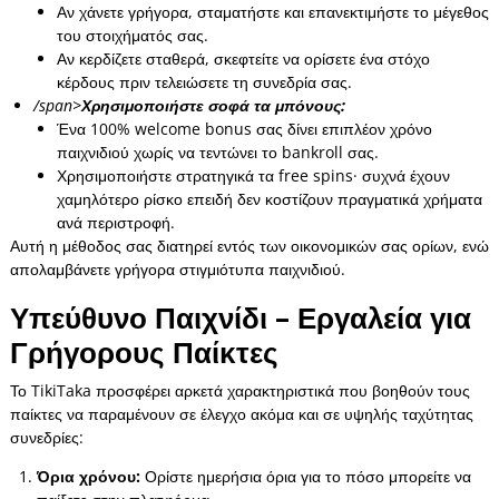
Αν χάνετε γρήγορα, σταματήστε και επανεκτιμήστε το μέγεθος
του στοιχήματός σας.
Αν κερδίζετε σταθερά, σκεφτείτε να ορίσετε ένα στόχο
κέρδους πριν τελειώσετε τη συνεδρία σας.
/span>
Χρησιμοποιήστε σοφά τα μπόνους:
Ένα 100% welcome bonus σας δίνει επιπλέον χρόνο
παιχνιδιού χωρίς να τεντώνει το bankroll σας.
Χρησιμοποιήστε στρατηγικά τα free spins· συχνά έχουν
χαμηλότερο ρίσκο επειδή δεν κοστίζουν πραγματικά χρήματα
ανά περιστροφή.
Αυτή η μέθοδος σας διατηρεί εντός των οικονομικών σας ορίων, ενώ
απολαμβάνετε γρήγορα στιγμιότυπα παιχνιδιού.
Υπεύθυνο Παιχνίδι – Εργαλεία για
Γρήγορους Παίκτες
Το TikiTaka προσφέρει αρκετά χαρακτηριστικά που βοηθούν τους
παίκτες να παραμένουν σε έλεγχο ακόμα και σε υψηλής ταχύτητας
συνεδρίες:
Όρια χρόνου:
Ορίστε ημερήσια όρια για το πόσο μπορείτε να